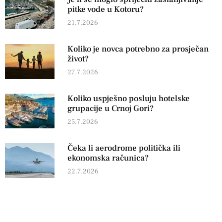
pitke vode u Kotoru?
21.7.2026
Koliko je novca potrebno za prosječan
život?
27.7.2026
Koliko uspješno posluju hotelske
grupacije u Crnoj Gori?
25.7.2026
Čeka li aerodrome politička ili
ekonomska računica?
22.7.2026