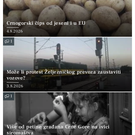
Crnogorski čips od jeseni i u EU
4.8.2026
1
Može li protest Željezničkog prevoza zaustaviti
vozove?
3.8.2026
1
Više od petine građana Crne Gore na ivici
siromaštva