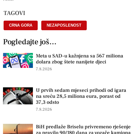
TAGOVI
CRNA GORA
,
NEZAPOSLENOST
Pogledajte još...
Meta u SAD-u kažnjena sa 567 miliona
dolara zbog štete nanijete djeci
7.8.2026
U prvih sedam mjeseci prihodi od igara
na sreću 28,5 miliona eura, porast od
37,3 odsto
7.8.2026
BiH predlaže Briselu privremeno rješenje
za pravilo 90/180 dana za vozače kamiona