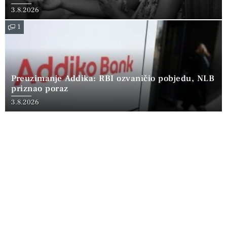
3.8.2026
1
Preuzimanje Addika: RBI ozvaničio pobjedu, NLB
priznao poraz
3.8.2026