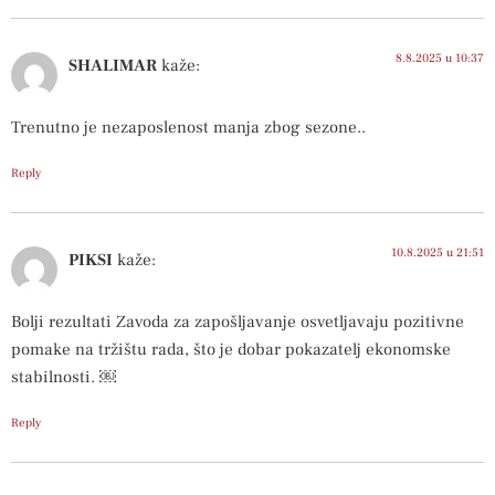
8.8.2025 u 10:37
SHALIMAR
kaže:
Trenutno je nezaposlenost manja zbog sezone..
Reply
10.8.2025 u 21:51
PIKSI
kaže:
Bolji rezultati Zavoda za zapošljavanje osvetljavaju pozitivne
pomake na tržištu rada, što je dobar pokazatelj ekonomske
stabilnosti. ￼
Reply