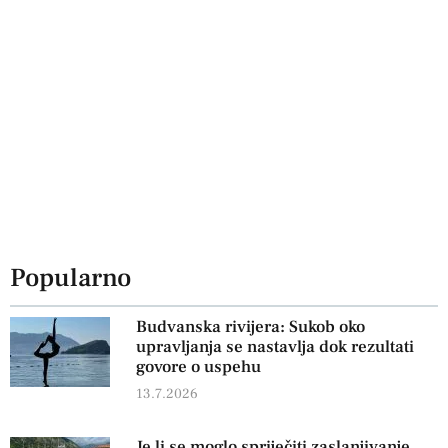
Popularno
Budvanska rivijera: Sukob oko
upravljanja se nastavlja dok rezultati
govore o uspehu
13.7.2026
Je li se moglo spriječiti zaslanjivanje