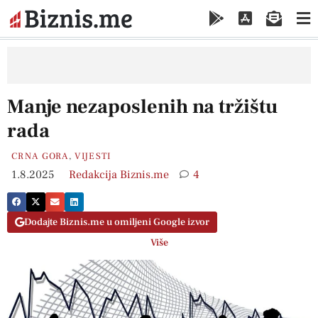
Manje nezaposlenih na tržištu
rada
CRNA GORA
,
VIJESTI
1.8.2025
Redakcija Biznis.me
4
Dodajte Biznis.me u omiljeni Google izvor
Više