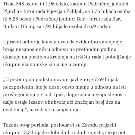
Tivat, 548 osoba ili 1,96 odsto, zatim u Područnoj jedinici
Pljevlja – biroi rada Pljevlja i Žabljak, sa 1,76 hiljada osoba
ili 6,28 odsto i Područnoj jedinici Bar – biroi rada Bar,
Budva i Ulcinj, sa 1,93 hiljade osoba ili 6,91 odsto.
Upravni odbor je konstatovao da evidentno smanjenje
broja nezaposlenih u odnosu na prethodnu godinu
ukazuje na pozitivna kretanja na tržištu rada i poboljšanje
ukupne ekonomske situacije u zemlji.
„U prvom polugodištu novoprijavljeno je 7,69 hiljada
nezaposlenih, što je deset odsto manje u odnosu na isti
prošlogodišnji period. Ipak, dugoročna nezaposlenost i
dalje ostaje izazov, obuhvatajući značajan broj lica na
evidenciji“, navodi se u saopštenju.
Tokom ovog perioda, poslodavci su Zavodu prijavili
ukupno 13,3 hiljade slobodnih radnih mjesta, što je pet