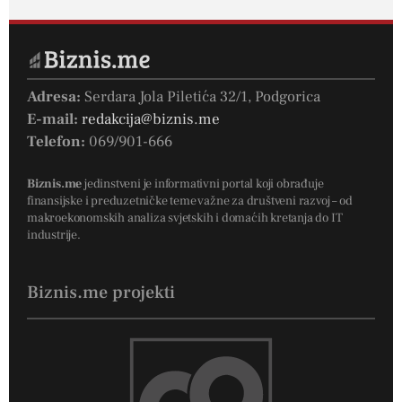
Adresa:
Serdara Jola Piletića 32/1, Podgorica
E-mail:
redakcija@biznis.me
Telefon:
069/901-666
Biznis.me
jedinstveni je informativni portal koji obrađuje
finansijske i preduzetničke teme važne za društveni razvoj – od
makroekonomskih analiza svjetskih i domaćih kretanja do IT
industrije.
Biznis.me projekti