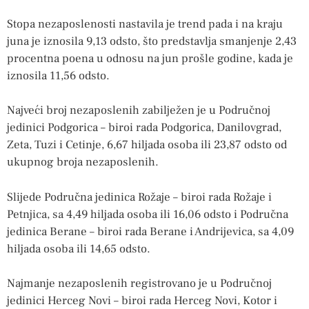
Stopa nezaposlenosti nastavila je trend pada i na kraju
juna je iznosila 9,13 odsto, što predstavlja smanjenje 2,43
procentna poena u odnosu na jun prošle godine, kada je
iznosila 11,56 odsto.
Najveći broj nezaposlenih zabilježen je u Područnoj
jedinici Podgorica – biroi rada Podgorica, Danilovgrad,
Zeta, Tuzi i Cetinje, 6,67 hiljada osoba ili 23,87 odsto od
ukupnog broja nezaposlenih.
Slijede Područna jedinica Rožaje – biroi rada Rožaje i
Petnjica, sa 4,49 hiljada osoba ili 16,06 odsto i Područna
jedinica Berane – biroi rada Berane i Andrijevica, sa 4,09
hiljada osoba ili 14,65 odsto.
Najmanje nezaposlenih registrovano je u Područnoj
jedinici Herceg Novi – biroi rada Herceg Novi, Kotor i