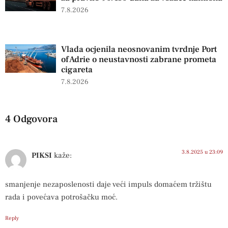
7.8.2026
Vlada ocjenila neosnovanim tvrdnje Port
of Adrie o neustavnosti zabrane prometa
cigareta
7.8.2026
4 Odgovora
3.8.2025 u 23:09
PIKSI
kaže:
smanjenje nezaposlenosti daje veći impuls domaćem tržištu
rada i povećava potrošačku moć.
Reply