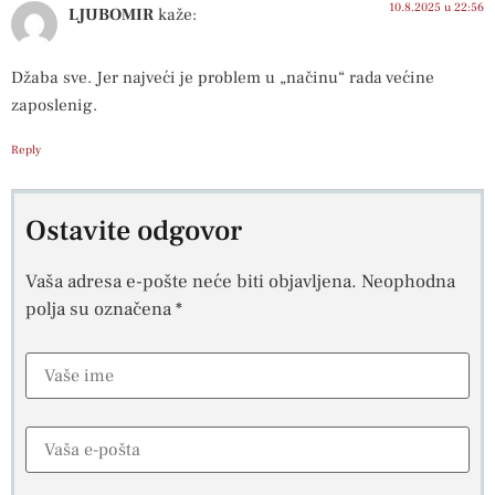
10.8.2025 u 22:56
LJUBOMIR
kaže:
Džaba sve. Jer najveći je problem u „načinu“ rada većine
zaposlenig.
Reply
Ostavite odgovor
Vaša adresa e-pošte neće biti objavljena.
Neophodna
polja su označena
*