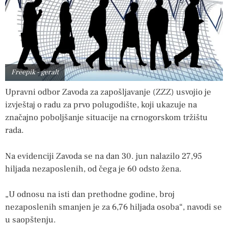
Freepik - geralt
Upravni odbor Zavoda za zapošljavanje (ZZZ) usvojio je
izvještaj o radu za prvo polugodište, koji ukazuje na
značajno poboljšanje situacije na crnogorskom tržištu
rada.
Na evidenciji Zavoda se na dan 30. jun nalazilo 27,95
hiljada nezaposlenih, od čega je 60 odsto žena.
„U odnosu na isti dan prethodne godine, broj
nezaposlenih smanjen je za 6,76 hiljada osoba“, navodi se
u saopštenju.