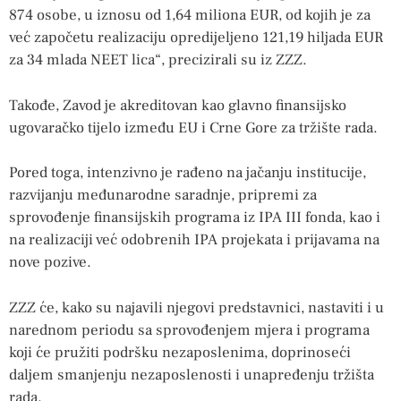
874 osobe, u iznosu od 1,64 miliona EUR, od kojih je za
već započetu realizaciju opredijeljeno 121,19 hiljada EUR
za 34 mlada NEET lica“, precizirali su iz ZZZ.
Takođe, Zavod je akreditovan kao glavno finansijsko
ugovaračko tijelo između EU i Crne Gore za tržište rada.
Pored toga, intenzivno je rađeno na jačanju institucije,
razvijanju međunarodne saradnje, pripremi za
sprovođenje finansijskih programa iz IPA III fonda, kao i
na realizaciji već odobrenih IPA projekata i prijavama na
nove pozive.
ZZZ će, kako su najavili njegovi predstavnici, nastaviti i u
narednom periodu sa sprovođenjem mjera i programa
koji će pružiti podršku nezaposlenima, doprinoseći
daljem smanjenju nezaposlenosti i unapređenju tržišta
rada.