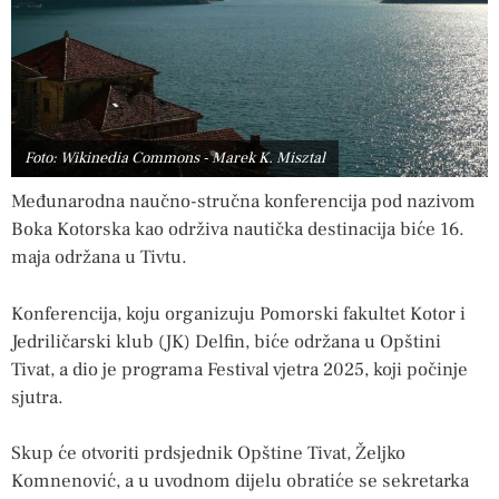
Foto: Wikinedia Commons - Marek K. Misztal
Međunarodna naučno-stručna konferencija pod nazivom
Boka Kotorska kao održiva nautička destinacija biće 16.
maja održana u Tivtu.
Konferencija, koju organizuju Pomorski fakultet Kotor i
Jedriličarski klub (JK) Delfin, biće održana u Opštini
Tivat, a dio je programa Festival vjetra 2025, koji počinje
sjutra.
Skup će otvoriti prdsjednik Opštine Tivat, Željko
Komnenović, a u uvodnom dijelu obratiće se sekretarka