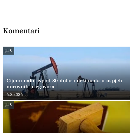
Komentari
0
Cijenu nafte ispod 80 dolara drži nada u uspjeh
mirovnih pregovora
6.8.2026
0