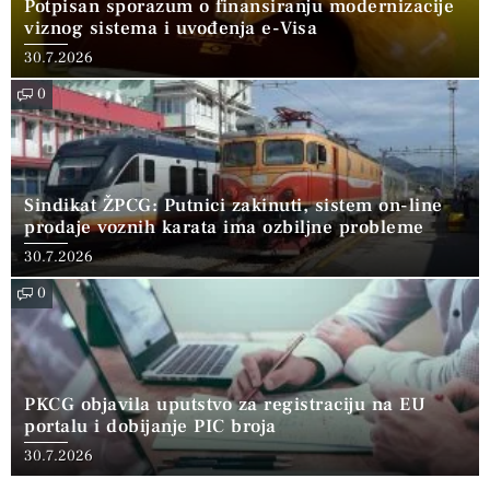
Potpisan sporazum o finansiranju modernizacije
viznog sistema i uvođenja e-Visa
30.7.2026
0
Sindikat ŽPCG: Putnici zakinuti, sistem on-line
prodaje voznih karata ima ozbiljne probleme
30.7.2026
0
PKCG objavila uputstvo za registraciju na EU
portalu i dobijanje PIC broja
30.7.2026