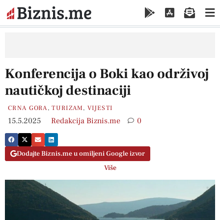
Konferencija o Boki kao održivoj
nautičkoj destinaciji
CRNA GORA
,
TURIZAM
,
VIJESTI
15.5.2025
Redakcija Biznis.me
0
Dodajte Biznis.me u omiljeni Google izvor
Više