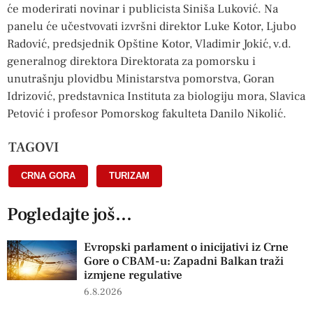
će moderirati novinar i publicista Siniša Luković. Na
panelu će učestvovati izvršni direktor Luke Kotor, Ljubo
Radović, predsjednik Opštine Kotor, Vladimir Jokić, v.d.
generalnog direktora Direktorata za pomorsku i
unutrašnju plovidbu Ministarstva pomorstva, Goran
Idrizović, predstavnica Instituta za biologiju mora, Slavica
Petović i profesor Pomorskog fakulteta Danilo Nikolić.
TAGOVI
CRNA GORA
,
TURIZAM
Pogledajte još...
Evropski parlament o inicijativi iz Crne
Gore o CBAM-u: Zapadni Balkan traži
izmjene regulative
6.8.2026