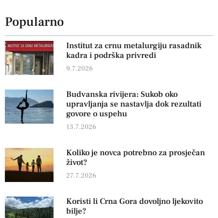
Popularno
Institut za crnu metalurgiju rasadnik
kadra i podrška privredi
9.7.2026
Budvanska rivijera: Sukob oko
upravljanja se nastavlja dok rezultati
govore o uspehu
13.7.2026
Koliko je novca potrebno za prosječan
život?
27.7.2026
Koristi li Crna Gora dovoljno ljekovito
bilje?