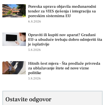
Poreska uprava objavila međunarodni
tender za VIES rješenja i integraciju sa
poreskim sistemima EU
6.8.2026
Opraviti ili kupiti nov aparat? Građani
EU-a ubuduće trebaju dobro odmjeriti šta
je isplativije
5.8.2026
Hitnih šest mjera – Šta predlaže privreda
za ublažavanje štete od nove vizne
politike
5.8.2026
Ostavite odgovor