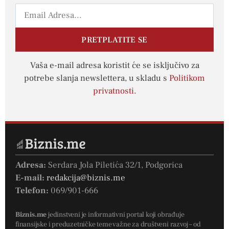
PRETPLATITE SE
Vaša e-mail adresa koristit će se isključivo za
potrebe slanja newslettera, u skladu s
Politikom
privatnosti
.
Adresa:
Serdara Jola Piletića 32/1, Podgorica
E-mail:
redakcija@biznis.me
Telefon:
069/901-666
Biznis.me
jedinstveni je informativni portal koji obrađuje
finansijske i preduzetničke teme važne za društveni razvoj – od