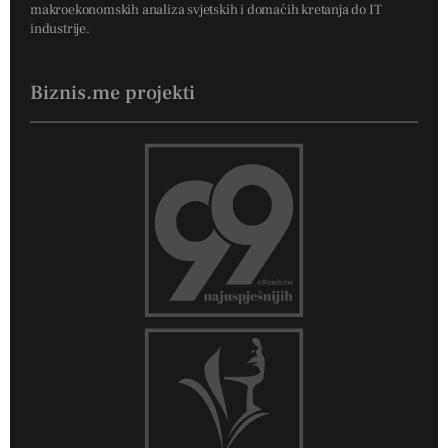
makroekonomskih analiza svjetskih i domaćih kretanja do IT
industrije.
Biznis.me projekti