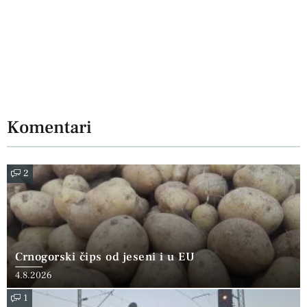
Komentari
2
Crnogorski čips od jeseni i u EU
4.8.2026
1