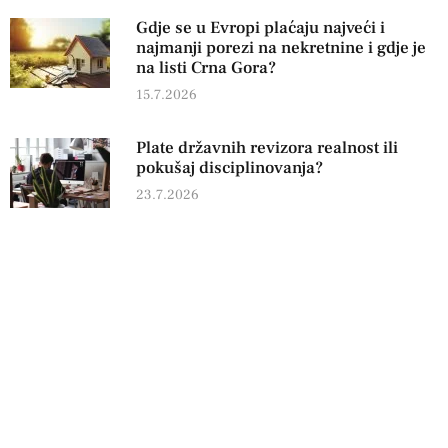
Gdje se u Evropi plaćaju najveći i
najmanji porezi na nekretnine i gdje je
na listi Crna Gora?
15.7.2026
Plate državnih revizora realnost ili
pokušaj disciplinovanja?
23.7.2026