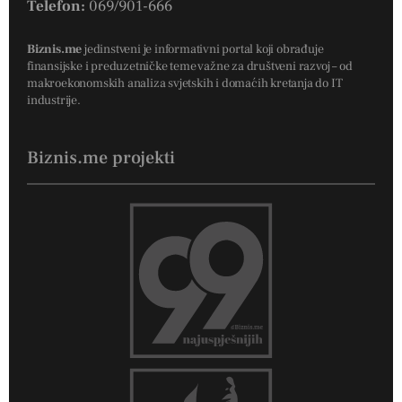
Telefon:
069/901-666
Biznis.me
jedinstveni je informativni portal koji obrađuje
finansijske i preduzetničke teme važne za društveni razvoj – od
makroekonomskih analiza svjetskih i domaćih kretanja do IT
industrije.
Biznis.me projekti