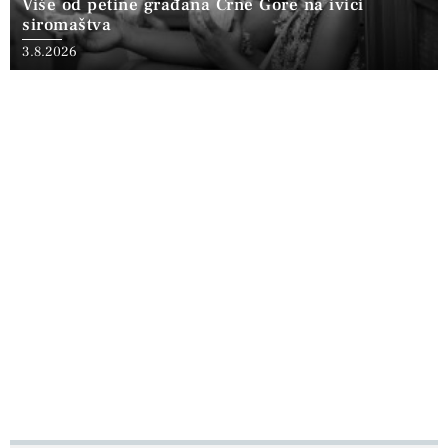
Više od petine građana Crne Gore na ivici
siromaštva
3.8.2026