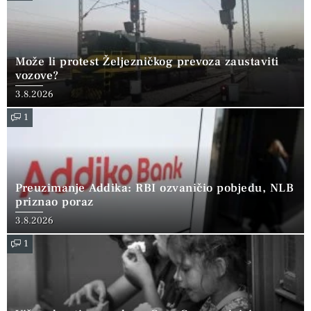
Može li protest Željezničkog prevoza zaustaviti
vozove?
3.8.2026
1
Preuzimanje Addika: RBI ozvaničio pobjedu, NLB
priznao poraz
3.8.2026
1