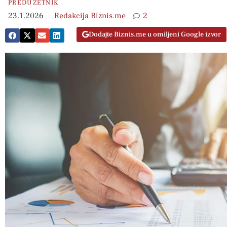
PREDUZETNIK
23.1.2026
Redakcija Biznis.me
2
Dodajte Biznis.me u omiljeni Google izvor