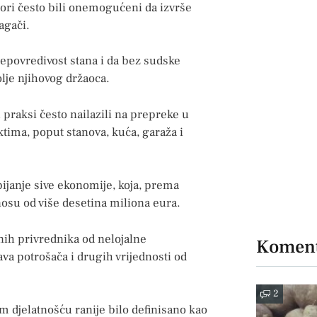
tori često bili onemogućeni da izvrše
agači.
epovredivost stana i da bez sudske
olje njihovog držaoca.
praksi često nailazili na prepreke u
ktima, poput stanova, kuća, garaža i
bijanje sive ekonomije, koja, prema
osu od više desetina miliona eura.
lnih privrednika od nelojalne
Koment
rava potrošača i drugih vrijednosti od
2
 djelatnošću ranije bilo definisano kao