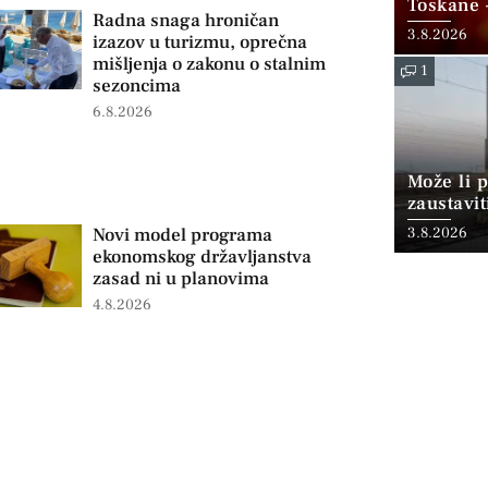
Toskane 
Radna snaga hroničan
Gore koji
3.8.2026
izazov u turizmu, oprečna
mišljenja o zakonu o stalnim
1
sezoncima
6.8.2026
Može li p
zaustavit
3.8.2026
Novi model programa
ekonomskog državljanstva
zasad ni u planovima
4.8.2026