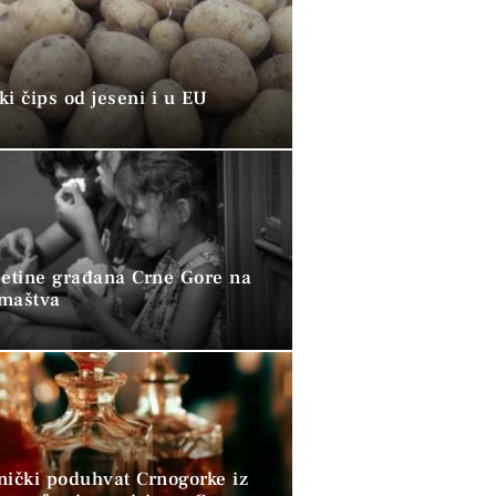
i čips od jeseni i u EU
petine građana Crne Gore na
omaštva
nički poduhvat Crnogorke iz