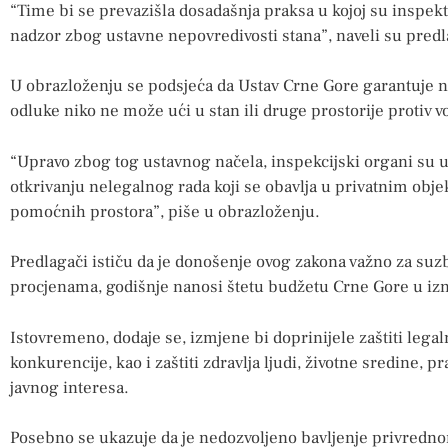
“Time bi se prevazišla dosadašnja praksa u kojoj su inspek
nadzor zbog ustavne nepovredivosti stana”, naveli su predl
U obrazloženju se podsjeća da Ustav Crne Gore garantuje n
odluke niko ne može ući u stan ili druge prostorije protiv v
“Upravo zbog tog ustavnog načela, inspekcijski organi su u 
otkrivanju nelegalnog rada koji se obavlja u privatnim obje
pomoćnih prostora”, piše u obrazloženju.
Predlagači ističu da je donošenje ovog zakona važno za suz
procjenama, godišnje nanosi štetu budžetu Crne Gore u izn
Istovremeno, dodaje se, izmjene bi doprinijele zaštiti lega
konkurencije, kao i zaštiti zdravlja ljudi, životne sredine, p
javnog interesa.
Posebno se ukazuje da je nedozvoljeno bavljenje privrednom