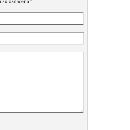
a su označena
*