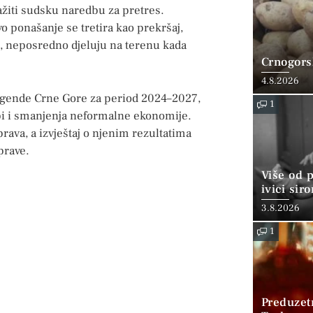
ražiti sudsku naredbu za pretres.
ponašanje se tretira kao prekršaj,
, neposredno djeluju na terenu kada
Crnogorsk
4.8.2026
agende Crne Gore za period 2024–2027,
1
i i smanjenja neformalne ekonomije.
ava, a izvještaj o njenim rezultatima
prave.
Više od 
ivici sir
3.8.2026
1
Preduzet