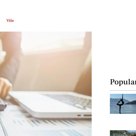
Više
Popula