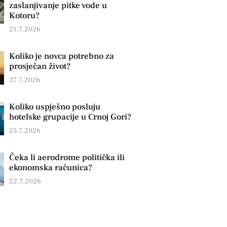
zaslanjivanje pitke vode u
Kotoru?
21.7.2026
Koliko je novca potrebno za
prosječan život?
27.7.2026
Koliko uspješno posluju
hotelske grupacije u Crnoj Gori?
25.7.2026
Čeka li aerodrome politička ili
ekonomska računica?
22.7.2026