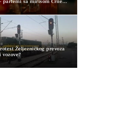
– parfemi sa mirisom Crne
 osvajaju svijet
rotest Željezničkog prevoza
i vozove?