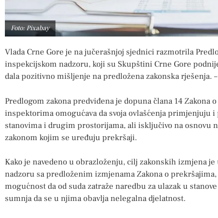
Foto: Pixabay
Vlada Crne Gore je na jučerašnjoj sjednici razmotrila Pred
inspekcijskom nadzoru, koji su Skupštini Crne Gore podnijel
dala pozitivno mišljenje na predložena zakonska rješenja.
Predlogom zakona predviđena je dopuna člana 14 Zakona o
inspektorima omogućava da svoja ovlašćenja primjenjuju i 
stanovima i drugim prostorijama, ali isključivo na osnovu 
zakonom kojim se uređuju prekršaji.
Kako je navedeno u obrazloženju, cilj zakonskih izmjena j
nadzoru sa predloženim izmjenama Zakona o prekršajima, 
mogućnost da od suda zatraže naredbu za ulazak u stanove 
sumnja da se u njima obavlja nelegalna djelatnost.