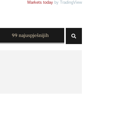
Markets today
by TradingView
99 najuspješnijih