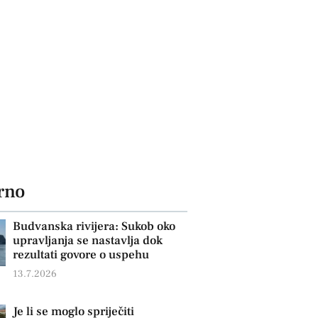
rno
Budvanska rivijera: Sukob oko
upravljanja se nastavlja dok
rezultati govore o uspehu
13.7.2026
Je li se moglo spriječiti