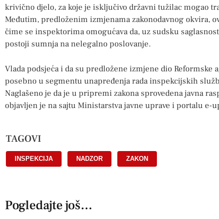
krivično djelo, za koje je isključivo državni tužilac mogao t
Međutim, predloženim izmjenama zakonodavnog okvira, ovo 
čime se inspektorima omogućava da, uz sudsku saglasnost
postoji sumnja na nelegalno poslovanje.
Vlada podsjeća i da su predložene izmjene dio Reformske 
posebno u segmentu unapređenja rada inspekcijskih služb
Naglašeno je da je u pripremi zakona sprovedena javna raspr
objavljen je na sajtu Ministarstva javne uprave i portalu e-u
TAGOVI
INSPEKCIJA
,
NADZOR
,
ZAKON
Pogledajte još...