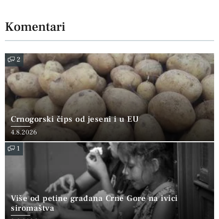
Komentari
2
Crnogorski čips od jeseni i u EU
4.8.2026
1
Više od petine građana Crne Gore na ivici
siromaštva