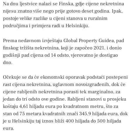
Na dnu ljestvice nalazi se Finska, gdje cijene nekretnina
nijesu znatno više nego prije gotovo deset godina. Ipak,
postoje velike razlike u cijeni stanova u ruralnim
područjima i primjera radi u Helsinkiju.
Prema nedavnom izvještaju Global Property Guidea, pad
finskog tržišta nekretnina, koji je započeo 2021. i donio
godišnji pad cijena od 14 odsto, vjerovatno je dostigao
dno.
Očekuje se da će ekonomski oporavak podstaći postepeni
rast cijena nekretnina, uglavnom novoizgrađenih, dok će
cijene rabljenih nekretnina porasti tek marginalno, za
jedan do tri odsto ove godine. Rabljeni stanovi u prosjeku
koštaju 4,61 hiljadu eura po kvadratnom metru, što za
stan od 75 metara kvadratnih znači 345,9 hiljada eura, dok
je u Helsinkiju taj iznos bliži 400 hiljada do 500 hiljada
eura.