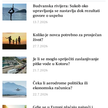
Budvanska rivijera: Sukob oko
upravljanja se nastavlja dok rezultati
govore o uspehu
13.7.2026
Koliko je novca potrebno za prosječan
život?
27.7.2026
Je li se moglo spriječiti zaslanjivanje
pitke vode u Kotoru?
21.7.2026
Čeka li aerodrome politička ili
ekonomska računica?
22.7.2026
Gdje se u Evropi plaćaju najveći i