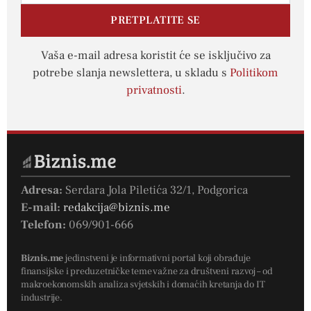
PRETPLATITE SE
Vaša e-mail adresa koristit će se isključivo za
potrebe slanja newslettera, u skladu s
Politikom
privatnosti
.
Adresa:
Serdara Jola Piletića 32/1, Podgorica
E-mail:
redakcija@biznis.me
Telefon:
069/901-666
Biznis.me
jedinstveni je informativni portal koji obrađuje
finansijske i preduzetničke teme važne za društveni razvoj – od
makroekonomskih analiza svjetskih i domaćih kretanja do IT
industrije.