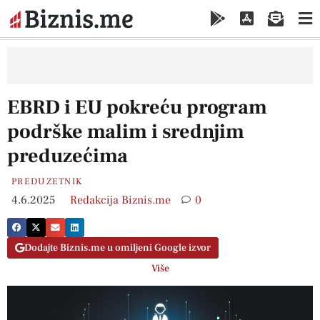
EBRD i EU pokreću program
podrške malim i srednjim
preduzećima
PREDUZETNIK
4.6.2025
Redakcija Biznis.me
0
Dodajte Biznis.me u omiljeni Google izvor
Više