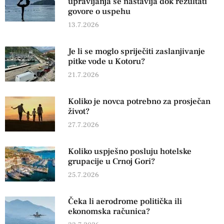
upravljanja se nastavlja dok rezultati
govore o uspehu
13.7.2026
Je li se moglo spriječiti zaslanjivanje
pitke vode u Kotoru?
21.7.2026
Koliko je novca potrebno za prosječan
život?
27.7.2026
Koliko uspješno posluju hotelske
grupacije u Crnoj Gori?
25.7.2026
Čeka li aerodrome politička ili
ekonomska računica?