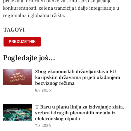
projekata. Prioriteti banke za Crnu Goru su jačanje
konkurentnosti, zelena tranzicija i dalje integrisanje u
regionalna i globalna tržišta.
TAGOVI
PREDUZETNIK
Pogledajte još...
Zbog ekonomskih državljanstava EU
karipskim državama prijeti ukidanjem
bezviznog režima
8.8.2026
U Baru u planu linija za izdvajanje zlata,
srebra i drugih plemenitih metala iz
elektronskog otpada
7.8.2026