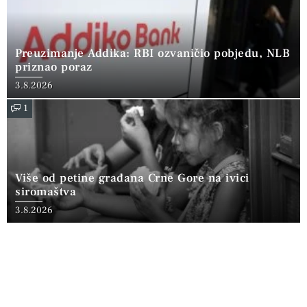
Preuzimanje Addika: RBI ozvaničio pobjedu, NLB
priznao poraz
3.8.2026
1
Više od petine građana Crne Gore na ivici
siromaštva
3.8.2026