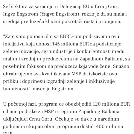
Šef sektora za saradnju u Delegaciji EU u Crnoj Gori,
Ingve Engstrom (Yngve Engstrom), rekao je da su mala i
srednja preduzeća ključni pokretači rasta i promjena.
“Zato smo ponosni što sa EBRD-om podržavamo ovu
inicijativu koja donosi 145 miliona EUR za podsticanje
zelene inovacije, agroindustrije i konkurentnosti među
malim i srednjim preduzećima na Zapadnom Balkanu, sa
posebnim fokusom na preduzeća koja vode žene. Snažno
ohrabrujemo sva kvalifikovana MSP da iskoriste ovu
priliku i doprinesu izgradnji zelenije i inkluzivnije
budućnosti”, naveo je Engstrom.
U početnoj fazi, program će obezbijediti 120 miliona EUR
ciljane podrške za MSP u regionu Zapadnog Balkana,
uključujući Crnu Goru. Očekuje se da će u narednim
godinama ukupan obim programa dostići 400 miliona
EUR.