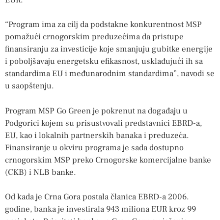
“Program ima za cilj da podstakne konkurentnost MSP
pomažući crnogorskim preduzećima da pristupe
finansiranju za investicije koje smanjuju gubitke energije
i poboljšavaju energetsku efikasnost, usklađujući ih sa
standardima EU i međunarodnim standardima”, navodi se
u saopštenju.
Program MSP Go Green je pokrenut na događaju u
Podgorici kojem su prisustvovali predstavnici EBRD-a,
EU, kao i lokalnih partnerskih banaka i preduzeća.
Finansiranje u okviru programa je sada dostupno
crnogorskim MSP preko Crnogorske komercijalne banke
(CKB) i NLB banke.
Od kada je Crna Gora postala članica EBRD-a 2006.
godine, banka je investirala 943 miliona EUR kroz 99