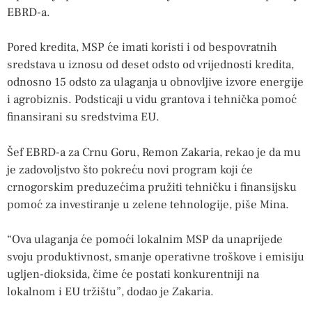
EBRD-a.
Pored kredita, MSP će imati koristi i od bespovratnih
sredstava u iznosu od deset odsto od vrijednosti kredita,
odnosno 15 odsto za ulaganja u obnovljive izvore energije
i agrobiznis. Podsticaji u vidu grantova i tehnička pomoć
finansirani su sredstvima EU.
Šef EBRD-a za Crnu Goru, Remon Zakaria, rekao je da mu
je zadovoljstvo što pokreću novi program koji će
crnogorskim preduzećima pružiti tehničku i finansijsku
pomoć za investiranje u zelene tehnologije, piše Mina.
“Ova ulaganja će pomoći lokalnim MSP da unaprijede
svoju produktivnost, smanje operativne troškove i emisiju
ugljen-dioksida, čime će postati konkurentniji na
lokalnom i EU tržištu”, dodao je Zakaria.