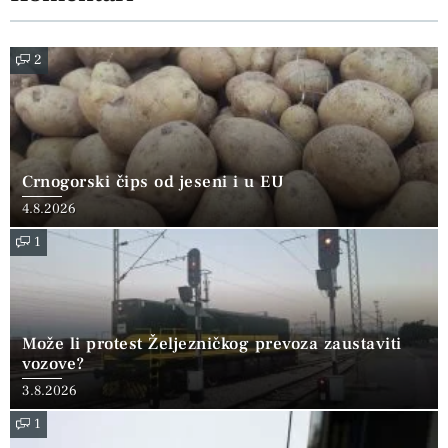
2
Crnogorski čips od jeseni i u EU
4.8.2026
1
Može li protest Željezničkog prevoza zaustaviti
vozove?
3.8.2026
1