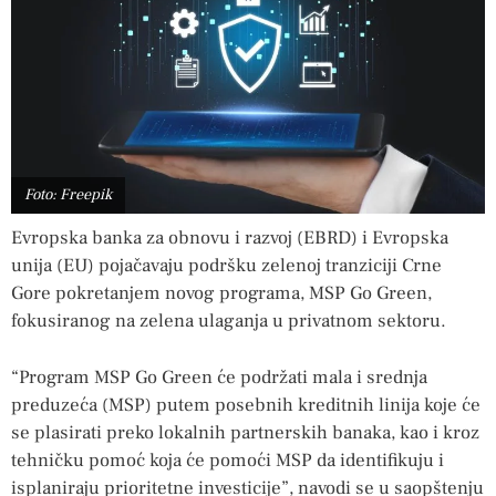
Foto: Freepik
Evropska banka za obnovu i razvoj (EBRD) i Evropska
unija (EU) pojačavaju podršku zelenoj tranziciji Crne
Gore pokretanjem novog programa, MSP Go Green,
fokusiranog na zelena ulaganja u privatnom sektoru.
“Program MSP Go Green će podržati mala i srednja
preduzeća (MSP) putem posebnih kreditnih linija koje će
se plasirati preko lokalnih partnerskih banaka, kao i kroz
tehničku pomoć koja će pomoći MSP da identifikuju i
isplaniraju prioritetne investicije”, navodi se u saopštenju