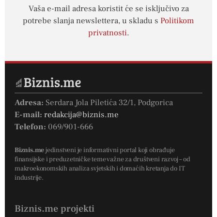
Vaša e-mail adresa koristit će se isključivo za
potrebe slanja newslettera, u skladu s
Politikom
privatnosti
.
Adresa:
Serdara Jola Piletića 32/1, Podgorica
E-mail:
redakcija@biznis.me
Telefon:
069/901-666
Biznis.me
jedinstveni je informativni portal koji obrađuje
finansijske i preduzetničke teme važne za društveni razvoj – od
makroekonomskih analiza svjetskih i domaćih kretanja do IT
industrije.
Biznis.me projekti