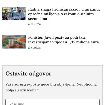
Radna snaga hroničan izazov u turizmu,
oprečna mišljenja o zakonu o stalnim
sezoncima
6.8.2026
Poništen Javni poziv za podršku
investicijama vrijedan 1,35 miliona eura
5.8.2026
Ostavite odgovor
Vaša adresa e-pošte neće biti objavljena.
Neophodna
polja su označena
*