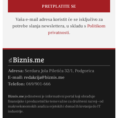
PRETPLATITE SE
Vaša e-mail adresa koristit će se isključivo za
potrebe slanja newslettera, u skladu s
Politikom
privatnosti
.
Adresa:
Serdara Jola Piletića 32/1, Podgorica
E-mail:
redakcija@biznis.me
Telefon:
069/901-666
Biznis.me
jedinstveni je informativni portal koji obrađuje
finansijske i preduzetničke teme važne za društveni razvoj – od
makroekonomskih analiza svjetskih i domaćih kretanja do IT
industrije.