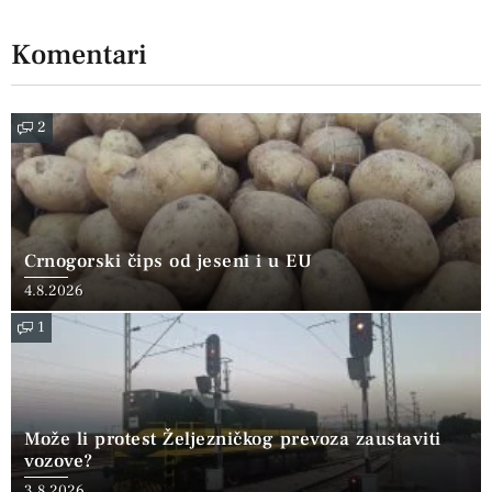
Komentari
2
Crnogorski čips od jeseni i u EU
4.8.2026
1
Može li protest Željezničkog prevoza zaustaviti
vozove?
3.8.2026