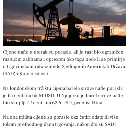
Freepik - ArtPhoto
Cijene nafte u utorak su porasle, ali je rast bio ograničen
rastućim zalihama i oprezom oko toga hoće li se primirje
u trgovinskom ratu između Sjedinjenih Američkih Država
(SAD) i Kine nastaviti.
Na londonskom tržištu cijena barela sirove nafte porasla
je 65 centi na 65,61 USD. U Njujorku je barel sirove nafte
bio skuplji 72 centa na 62,6 USD, prenosi Hina.
Na oba tržišta cijene su porasle oko četiri odsto ili više,
tokom prethodnog dana trgovanja, nakon što su SAD i