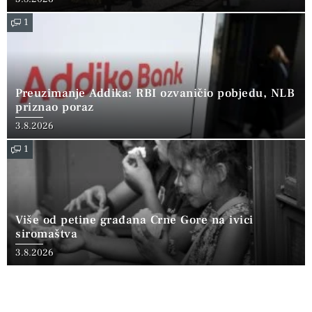
1
Preuzimanje Addika: RBI ozvaničio pobjedu, NLB
priznao poraz
3.8.2026
1
Više od petine građana Crne Gore na ivici
siromaštva
3.8.2026