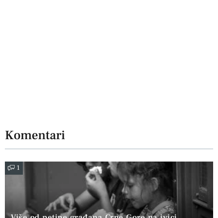
Komentari
1
Više od petine građana Crne Gore na ivici