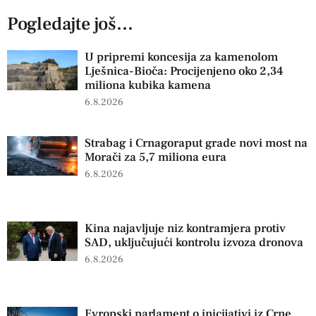
Pogledajte još...
U pripremi koncesija za kamenolom
Lješnica-Bioča: Procijenjeno oko 2,34
miliona kubika kamena
6.8.2026
Strabag i Crnagoraput grade novi most na
Morači za 5,7 miliona eura
6.8.2026
Kina najavljuje niz kontramjera protiv
SAD, uključujući kontrolu izvoza dronova
6.8.2026
Evropski parlament o inicijativi iz Crne