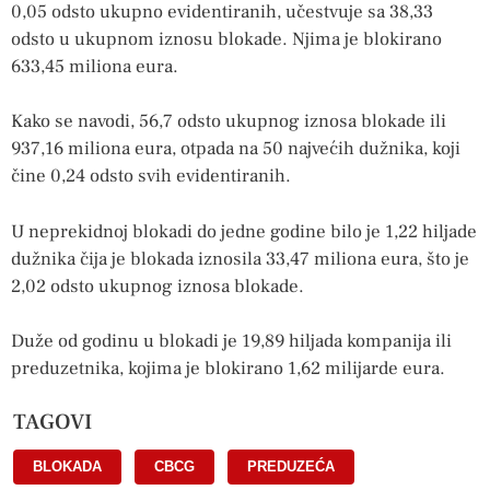
0,05 odsto ukupno evidentiranih, učestvuje sa 38,33
odsto u ukupnom iznosu blokade. Njima je blokirano
633,45 miliona eura.
Kako se navodi, 56,7 odsto ukupnog iznosa blokade ili
937,16 miliona eura, otpada na 50 najvećih dužnika, koji
čine 0,24 odsto svih evidentiranih.
U neprekidnoj blokadi do jedne godine bilo je 1,22 hiljade
dužnika čija je blokada iznosila 33,47 miliona eura, što je
2,02 odsto ukupnog iznosa blokade.
Duže od godinu u blokadi je 19,89 hiljada kompanija ili
preduzetnika, kojima je blokirano 1,62 milijarde eura.
TAGOVI
BLOKADA
,
CBCG
,
PREDUZEĆA