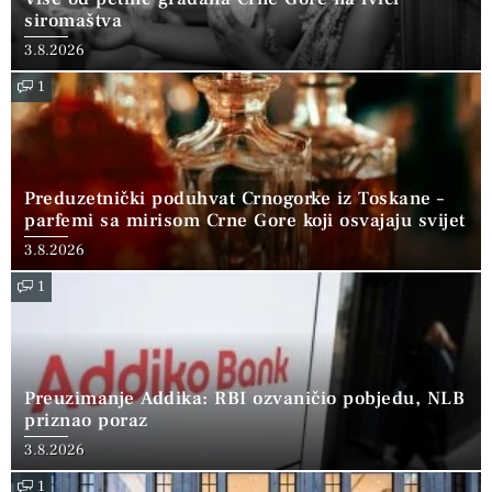
siromaštva
3.8.2026
1
Preduzetnički poduhvat Crnogorke iz Toskane –
parfemi sa mirisom Crne Gore koji osvajaju svijet
3.8.2026
1
Preuzimanje Addika: RBI ozvaničio pobjedu, NLB
priznao poraz
3.8.2026
1