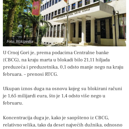
Foto: Wikipedia
U Crnoj Gori je, prema podacima Centralne banke
(CBCG), na kraju marta u blokadi bilo 21,11 hiljada
preduzeća i preduzetnika, 0,1 odsto manje nego na kraju
februara. – prenosi RTCG.
Ukupan iznos duga na osnovu kojeg su blokirani računi
je 1,65 milijardi eura, što je 1,4 odsto više nego u
februaru.
Koncentracija duga je, kako je saopšteno iz CBCG,
relativno velika, tako da deset najvećih dužnika, odnosno