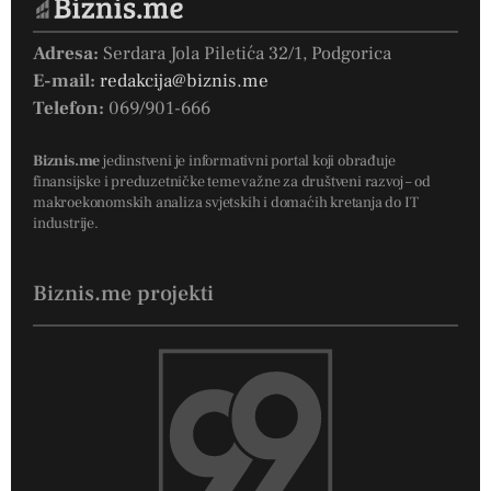
Adresa:
Serdara Jola Piletića 32/1, Podgorica
E-mail:
redakcija@biznis.me
Telefon:
069/901-666
Biznis.me
jedinstveni je informativni portal koji obrađuje
finansijske i preduzetničke teme važne za društveni razvoj – od
makroekonomskih analiza svjetskih i domaćih kretanja do IT
industrije.
Biznis.me projekti