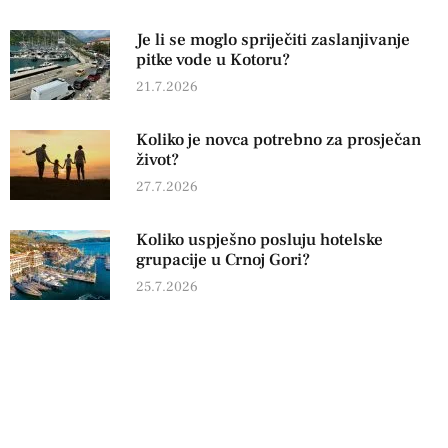
Je li se moglo spriječiti zaslanjivanje
pitke vode u Kotoru?
21.7.2026
Koliko je novca potrebno za prosječan
život?
27.7.2026
Koliko uspješno posluju hotelske
grupacije u Crnoj Gori?
25.7.2026