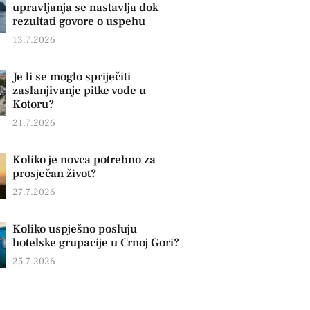
upravljanja se nastavlja dok
rezultati govore o uspehu
13.7.2026
Je li se moglo spriječiti
zaslanjivanje pitke vode u
Kotoru?
21.7.2026
Koliko je novca potrebno za
prosječan život?
27.7.2026
Koliko uspješno posluju
hotelske grupacije u Crnoj Gori?
25.7.2026