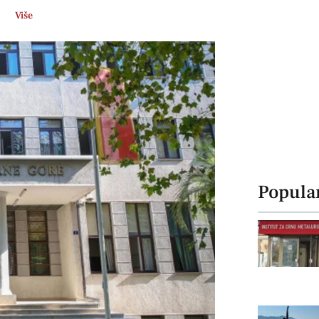
Više
Popula