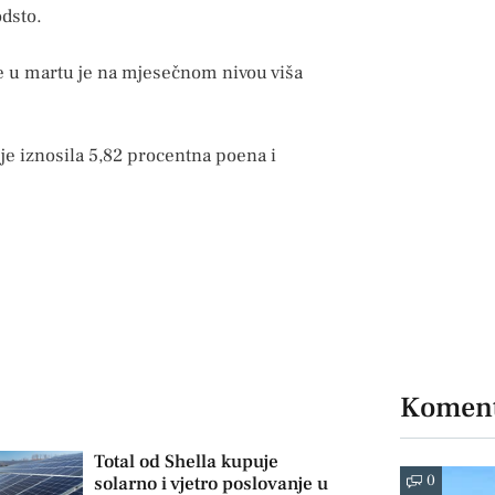
odsto.
e u martu je na mjesečnom nivou viša
je iznosila 5,82 procentna poena i
Koment
Total od Shella kupuje
0
solarno i vjetro poslovanje u