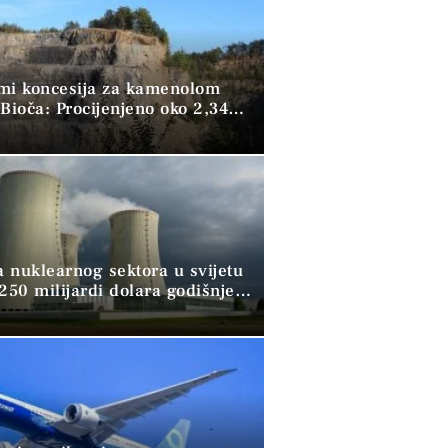
mi koncesija za kamenolom
Bioča: Procijenjeno oko 2,34
kubika kamena
a nuklearnog sektora u svijetu
250 milijardi dolara godišnje,
ži pomoć banaka