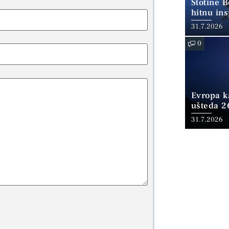
Stotine 
hitnu ins
31.7.2026
0
Evropa ka
ušteda 2
fosilnom
31.7.2026