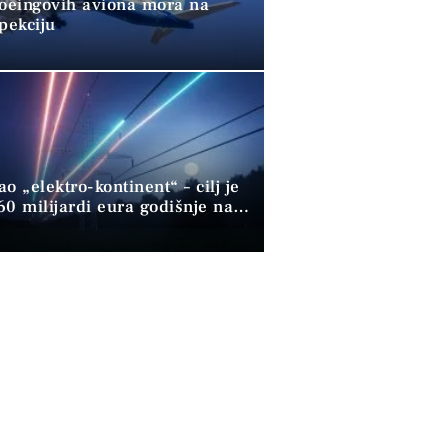
Boeingovih aviona mora na
pekciju
o „elektro-kontinent“ – cilj je
60 milijardi eura godišnje na
 gorivu