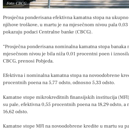
Foto: CBCG
Prosječna ponderisana efektivna kamatna stopa na ukupno 
njihove troškove, u martu je na mjesečnom nivou pala 0,03 p
pokazuju podaci Centralne banke (CBCG).
“Prosječna ponderisana nominalna kamatna stopa banaka 
mjesečnom nivou je bila niža 0,01 procentni poen i iznosila
CBCG, prenosi Pobjeda.
Efektivna i nominalna kamatna stopa na novoodobrene kred
procentnih poena na 5,77 odsto, odnosno 5,33 odsto.
Kamatne stope mikrokreditnih finansijskih institucija (MF
su pale, efektivna 0,55 procentnih poena na 18,29 odsto, 
16,62 odsto.
Kamatne stope MFI na novoodobrene kredite u martu su pal