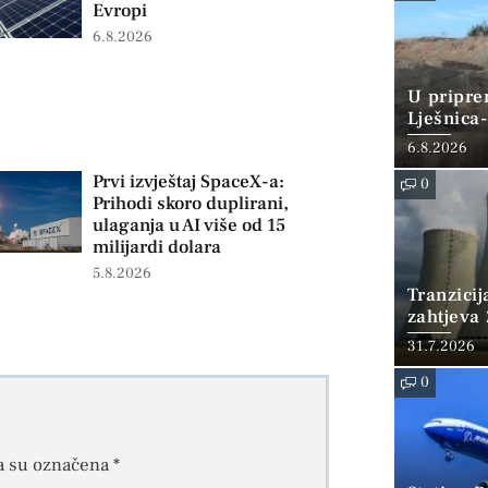
Evropi
6.8.2026
U pripre
Lješnica-
miliona 
6.8.2026
Prvi izvještaj SpaceX-a:
0
Prihodi skoro duplirani,
ulaganja u AI više od 15
milijardi dolara
5.8.2026
Tranzicij
zahtjeva 
WNA tra
31.7.2026
0
a su označena
*