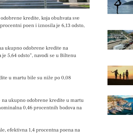
odobrene kredite, koja obuhvata sve
rocentni poen i iznosila je 6,13 odsto,
na ukupno odobrene kredite na
 je 5,64 odsto”, navodi se u Biltenu
ite u martu bile su niže po 0,08
I) na ukupno odobrene kredite u martu
a nominalna 0,46 procentnih bodova na
e, efektivna 1,4 procentna poena na