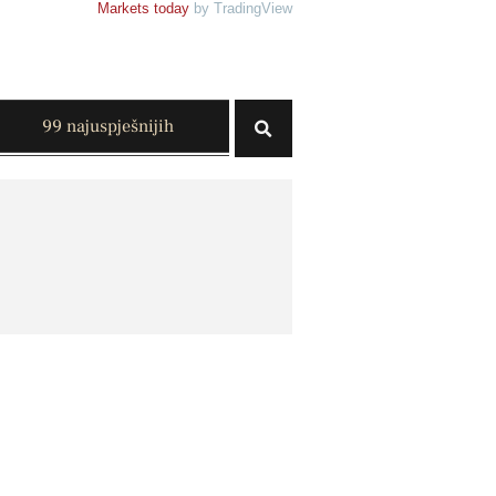
Markets today
by TradingView
99 najuspješnijih