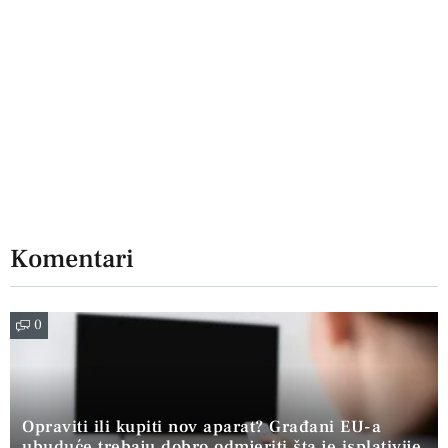
Komentari
0
Opraviti ili kupiti nov aparat? Građani EU-a
ubuduće trebaju dobro odmjeriti šta je isplativije