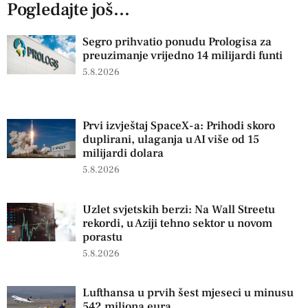
Pogledajte još...
Segro prihvatio ponudu Prologisa za
preuzimanje vrijedno 14 milijardi funti
5.8.2026
Prvi izvještaj SpaceX-a: Prihodi skoro
duplirani, ulaganja u AI više od 15
milijardi dolara
5.8.2026
Uzlet svjetskih berzi: Na Wall Streetu
rekordi, u Aziji tehno sektor u novom
porastu
5.8.2026
Lufthansa u prvih šest mjeseci u minusu
542 miliona eura