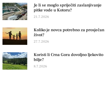
Je li se moglo spriječiti zaslanjivanje
pitke vode u Kotoru?
21.7.2026
Koliko je novca potrebno za prosječan
život?
27.7.2026
Koristi li Crna Gora dovoljno ljekovito
bilje?
8.7.2026