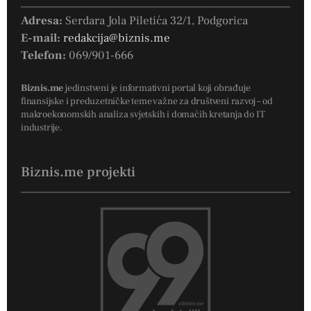
Adresa:
Serdara Jola Piletića 32/1, Podgorica
E-mail:
redakcija@biznis.me
Telefon:
069/901-666
Biznis.me
jedinstveni je informativni portal koji obrađuje
finansijske i preduzetničke teme važne za društveni razvoj – od
makroekonomskih analiza svjetskih i domaćih kretanja do IT
industrije.
Biznis.me projekti