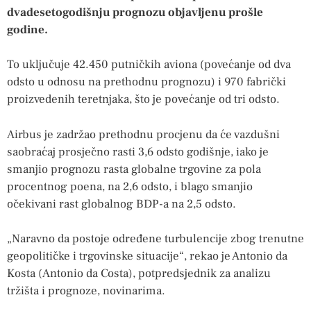
dvadesetogodišnju prognozu objavljenu prošle
godine.
To uključuje 42.450 putničkih aviona (povećanje od dva
odsto u odnosu na prethodnu prognozu) i 970 fabrički
proizvedenih teretnjaka, što je povećanje od tri odsto.
Airbus je zadržao prethodnu procjenu da će vazdušni
saobraćaj prosječno rasti 3,6 odsto godišnje, iako je
smanjio prognozu rasta globalne trgovine za pola
procentnog poena, na 2,6 odsto, i blago smanjio
očekivani rast globalnog BDP-a na 2,5 odsto.
„Naravno da postoje određene turbulencije zbog trenutne
geopolitičke i trgovinske situacije“, rekao je Antonio da
Kosta (Antonio da Costa), potpredsjednik za analizu
tržišta i prognoze, novinarima.