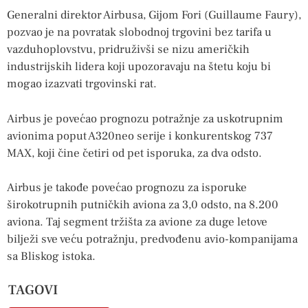
Generalni direktor Airbusa, Gijom Fori (Guillaume Faury),
pozvao je na povratak slobodnoj trgovini bez tarifa u
vazduhoplovstvu, pridruživši se nizu američkih
industrijskih lidera koji upozoravaju na štetu koju bi
mogao izazvati trgovinski rat.
Airbus je povećao prognozu potražnje za uskotrupnim
avionima poput A320neo serije i konkurentskog 737
MAX, koji čine četiri od pet isporuka, za dva odsto.
Airbus je takođe povećao prognozu za isporuke
širokotrupnih putničkih aviona za 3,0 odsto, na 8.200
aviona. Taj segment tržišta za avione za duge letove
bilježi sve veću potražnju, predvođenu avio-kompanijama
sa Bliskog istoka.
TAGOVI