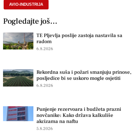
AVIO-INDUSTRIJA
Pogledajte još...
TE Pljevlja poslije zastoja nastavila sa
radom
6.8.2026
Rekordna suša i požari smanjuju prinose,
posljedice bi se uskoro mogle osjetiti
6.8.2026
Punjenje rezervoara i budžeta prazni
novčanike: Kako država kalkuliše
akcizama na naftu
5.8.2026