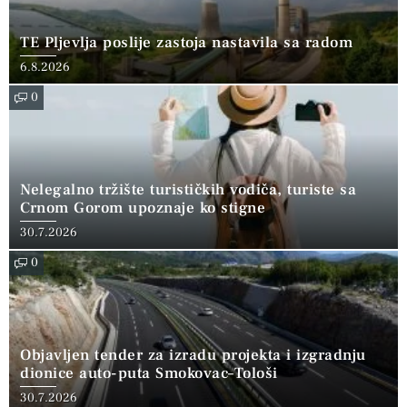
TE Pljevlja poslije zastoja nastavila sa radom
6.8.2026
0
Nelegalno tržište turističkih vodiča, turiste sa
Crnom Gorom upoznaje ko stigne
30.7.2026
0
Objavljen tender za izradu projekta i izgradnju
dionice auto-puta Smokovac–Tološi
30.7.2026