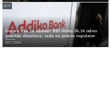
0
Gotova trka za Addiko? RBI dobio 56,16 odsto
podrške dioničara, sada na potezu regulator
30.7.2026