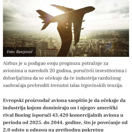
Foto: Rawpixel
Airbus je u podigao svoju prognozu potražnje za
avionima u narednih 20 godina, poručivši investitorima i
dobavljačima da se očekuje da će industrija vazdušnog
saobraćaja prebroditi trenutni talas trgovinskih tenzija.
Evropski proizvođač aviona saopštio je da očekuje da
industrija kojom dominiraju on i njegov američki
rival Boeing isporuči 43.420 komercijalnih aviona u
periodu od 2025. do 2044. godine, što je povećanje od
2,0 odsto u odnosu na prethodnu pokretnu