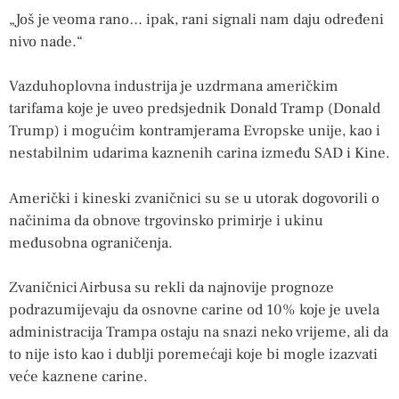
„Još je veoma rano… ipak, rani signali nam daju određeni
nivo nade.“
Vazduhoplovna industrija je uzdrmana američkim
tarifama koje je uveo predsjednik Donald Tramp (Donald
Trump) i mogućim kontramjerama Evropske unije, kao i
nestabilnim udarima kaznenih carina između SAD i Kine.
Američki i kineski zvaničnici su se u utorak dogovorili o
načinima da obnove trgovinsko primirje i ukinu
međusobna ograničenja.
Zvaničnici Airbusa su rekli da najnovije prognoze
podrazumijevaju da osnovne carine od 10% koje je uvela
administracija Trampa ostaju na snazi neko vrijeme, ali da
to nije isto kao i dublji poremećaji koje bi mogle izazvati
veće kaznene carine.