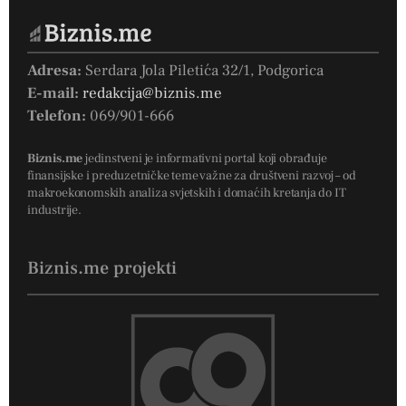
Adresa:
Serdara Jola Piletića 32/1, Podgorica
E-mail:
redakcija@biznis.me
Telefon:
069/901-666
Biznis.me
jedinstveni je informativni portal koji obrađuje
finansijske i preduzetničke teme važne za društveni razvoj – od
makroekonomskih analiza svjetskih i domaćih kretanja do IT
industrije.
Biznis.me projekti