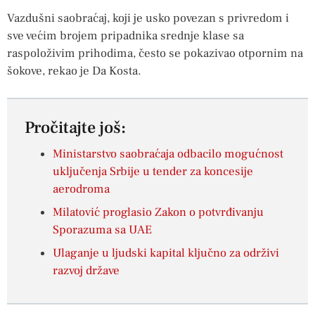
Vazdušni saobraćaj, koji je usko povezan s privredom i
sve većim brojem pripadnika srednje klase sa
raspoloživim prihodima, često se pokazivao otpornim na
šokove, rekao je Da Kosta.
Pročitajte još:
Ministarstvo saobraćaja odbacilo mogućnost
uključenja Srbije u tender za koncesije
aerodroma
Milatović proglasio Zakon o potvrđivanju
Sporazuma sa UAE
Ulaganje u ljudski kapital ključno za održivi
razvoj države