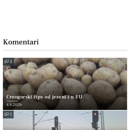
Komentari
2
Crnogorski čips od jeseni i u EU
4.8.2026
1