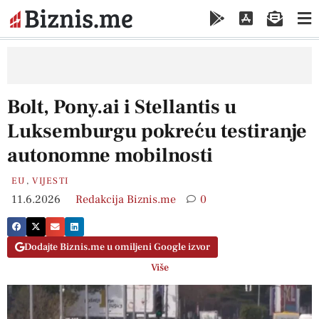
Bolt, Pony.ai i Stellantis u
Luksemburgu pokreću testiranje
autonomne mobilnosti
EU
,
VIJESTI
11.6.2026
Redakcija Biznis.me
0
Dodajte Biznis.me u omiljeni Google izvor
Više