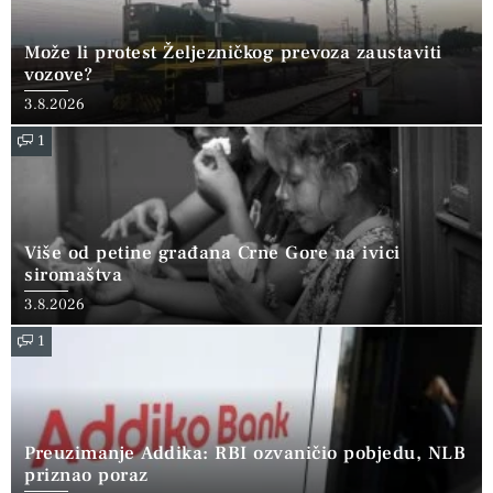
Može li protest Željezničkog prevoza zaustaviti
vozove?
3.8.2026
1
Više od petine građana Crne Gore na ivici
siromaštva
3.8.2026
1
Preuzimanje Addika: RBI ozvaničio pobjedu, NLB
priznao poraz