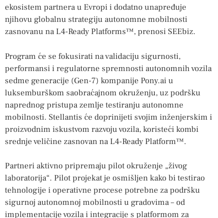
ekosistem partnera u Evropi i dodatno unapređuje
njihovu globalnu strategiju autonomne mobilnosti
zasnovanu na L4-Ready Platforms™, prenosi SEEbiz.
Program će se fokusirati na validaciju sigurnosti,
performansi i regulatorne spremnosti autonomnih vozila
sedme generacije (Gen-7) kompanije Pony.ai u
luksemburškom saobraćajnom okruženju, uz podršku
naprednog pristupa zemlje testiranju autonomne
mobilnosti. Stellantis će doprinijeti svojim inženjerskim i
proizvodnim iskustvom razvoju vozila, koristeći kombi
srednje veličine zasnovan na L4-Ready Platform™.
Partneri aktivno pripremaju pilot okruženje „živog
laboratorija“. Pilot projekat je osmišljen kako bi testirao
tehnologije i operativne procese potrebne za podršku
sigurnoj autonomnoj mobilnosti u gradovima – od
implementacije vozila i integracije s platformom za