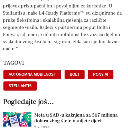
prijevoz pristupačnijim i povoljnijim za korisnike. U
Stellantisu, naše L4-Ready Platforms™ su dizajnirane da
pruže fleksibilna i skalabilna rješenja za različite
segmente vozila. Radeći s partnerima poput Bolta i
Pony.ai, cilj nam je učiniti mobilnost bez vozača dijelom
svakodnevnog života na siguran, efikasan i jednostavan
način.“
TAGOVI
AUTONOMNA MOBILNOST
,
BOLT
,
PONY.AI
,
STELLANTIS
Pogledajte još...
Meta u SAD-u kažnjena sa 567 miliona
dolara zbog štete nanijete djeci
7.8.2026