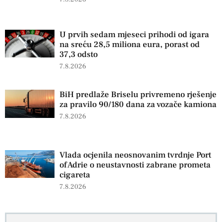
U prvih sedam mjeseci prihodi od igara
na sreću 28,5 miliona eura, porast od
37,3 odsto
7.8.2026
BiH predlaže Briselu privremeno rješenje
za pravilo 90/180 dana za vozače kamiona
7.8.2026
Vlada ocjenila neosnovanim tvrdnje Port
of Adrie o neustavnosti zabrane prometa
cigareta
7.8.2026