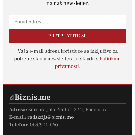
na naš newsletter.
PRETPLATITE SE
Vaša e-mail adresa koristit će se isključivo za
potrebe slanja newslettera, u skladu s
Politikom
privatnosti
.
Adresa:
Serdara Jola Piletića 32/1, Podgorica
E-mail:
redakcija@biznis.me
Telefon:
069/901-666