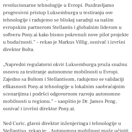
revolucionarne tehnologije u Evropi. Pozdravljamo
progresivni pristup Luksemburga u testiranju ove
tehnologije i radujemo se bliskoj saradnji sa našim
evropskim partnerom Stellantis i globalnim liderom u
softveru Pony.ai kako bismo pokrenuli nove pilot projekte
u budućnosti.“ – rekao je Markus Villig, osnivač i izvršni
direktor Bolta.
„Napredni regulatorni okvir Luksemburga pruža snažnu
osnovu za testiranje autonomne mobilnosti u Evropi.
Zajedno sa Boltom i Stellantisom, radujemo se validaciji
efikasnosti Pony.ai tehnologije u lokalnim saobraćajnim
scenarijima i podršci odgovornom razvoju autonomne
mobilnosti u regionu.“ – saopštio je Dr. James Peng,
osnivač i izvršni direktor Pony.ai.
Ned Curic, glavni direktor inženjeringa i tehnologije u
Stellantisu, rekao je: „Autonomna mobilnost može učiniti