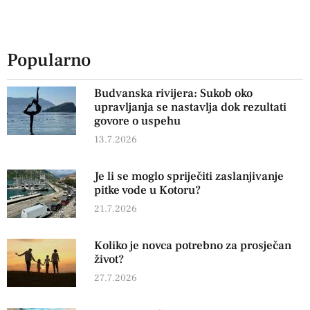
Popularno
Budvanska rivijera: Sukob oko
upravljanja se nastavlja dok rezultati
govore o uspehu
13.7.2026
Je li se moglo spriječiti zaslanjivanje
pitke vode u Kotoru?
21.7.2026
Koliko je novca potrebno za prosječan
život?
27.7.2026