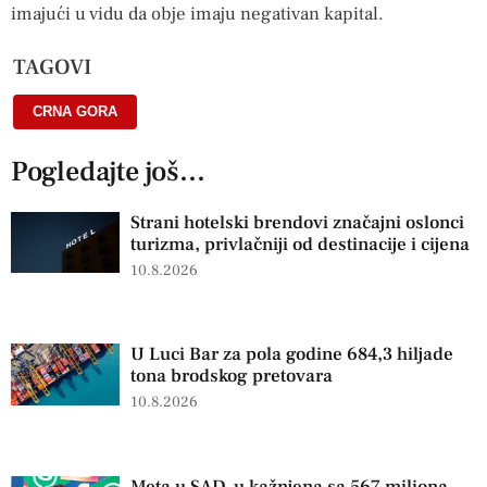
imajući u vidu da obje imaju negativan kapital.
TAGOVI
CRNA GORA
Pogledajte još...
Strani hotelski brendovi značajni oslonci
turizma, privlačniji od destinacije i cijena
10.8.2026
U Luci Bar za pola godine 684,3 hiljade
tona brodskog pretovara
10.8.2026
Meta u SAD-u kažnjena sa 567 miliona