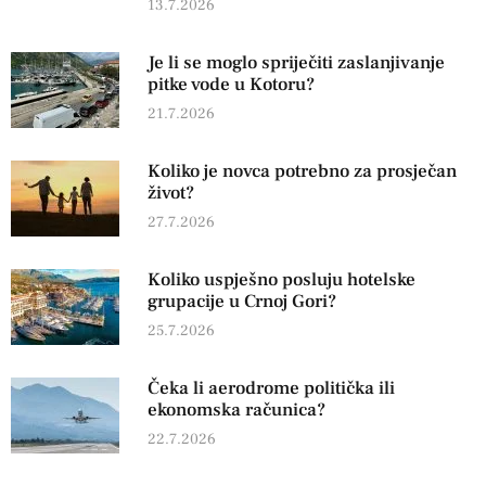
13.7.2026
Je li se moglo spriječiti zaslanjivanje
pitke vode u Kotoru?
21.7.2026
Koliko je novca potrebno za prosječan
život?
27.7.2026
Koliko uspješno posluju hotelske
grupacije u Crnoj Gori?
25.7.2026
Čeka li aerodrome politička ili
ekonomska računica?
22.7.2026