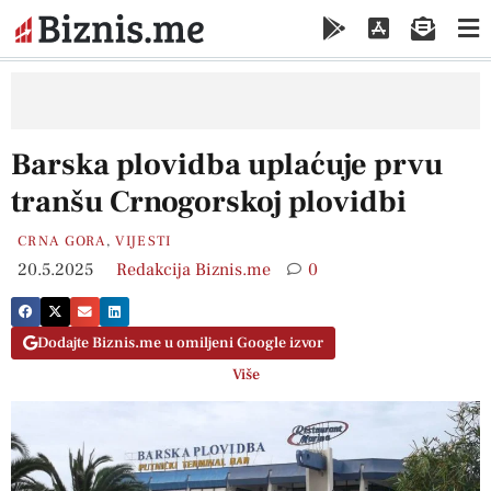
Barska plovidba uplaćuje prvu
tranšu Crnogorskoj plovidbi
CRNA GORA
,
VIJESTI
20.5.2025
Redakcija Biznis.me
0
Dodajte Biznis.me u omiljeni Google izvor
Više