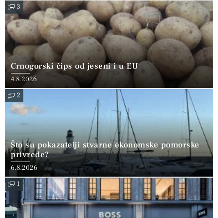
3
Crnogorski čips od jeseni i u EU
4.8.2026
2
Što su pokazatelji stvarne ekonomske pomorske
privrede?
6.8.2026
1