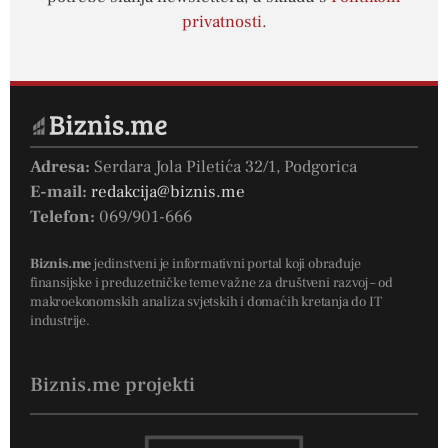
privatnosti
.
Adresa:
Serdara Jola Piletića 32/1, Podgorica
E-mail:
redakcija@biznis.me
Telefon:
069/901-666
Biznis.me
jedinstveni je informativni portal koji obrađuje
finansijske i preduzetničke teme važne za društveni razvoj – od
makroekonomskih analiza svjetskih i domaćih kretanja do IT
industrije.
Biznis.me projekti