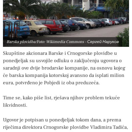
Barska plovidba/Foto: Wikimedia Commons - Сергей Наруков
Skupštine akcionara Barske i Crnogorske plovidbe u
ponedjeljak su usvojile odluku o zaključenju ugovora o
saradnji ove dvije brodarske kompanije, na osnovu kojeg
će barska kompanija kotorskoj avansno da isplati milion
eura, potvrđeno je Pobjedi iz oba preduzeća.
Time se, kako piše list, rješava njihov problem tekuće
likvidnosti.
Ugovor je potpisan u ponedjeljak tokom dana, a prema
riječima direktora Crnogorske plovidbe Vladimira Tadića,