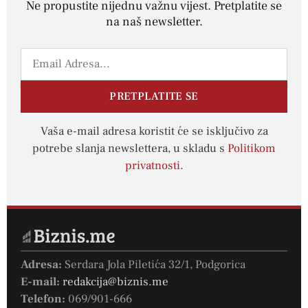
Ne propustite nijednu važnu vijest. Pretplatite se
na naš newsletter.
PRETPLATITE SE
Vaša e-mail adresa koristit će se isključivo za
potrebe slanja newslettera, u skladu s
Politikom
privatnosti
.
Adresa:
Serdara Jola Piletića 32/1, Podgorica
E-mail:
redakcija@biznis.me
Telefon:
069/901-666