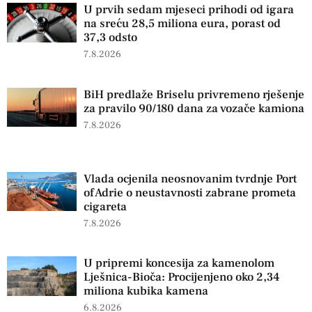
U prvih sedam mjeseci prihodi od igara
na sreću 28,5 miliona eura, porast od
37,3 odsto
7.8.2026
BiH predlaže Briselu privremeno rješenje
za pravilo 90/180 dana za vozače kamiona
7.8.2026
Vlada ocjenila neosnovanim tvrdnje Port
of Adrie o neustavnosti zabrane prometa
cigareta
7.8.2026
U pripremi koncesija za kamenolom
Lješnica-Bioča: Procijenjeno oko 2,34
miliona kubika kamena
6.8.2026