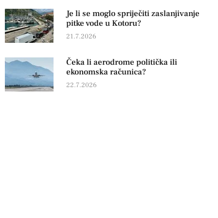
Je li se moglo spriječiti zaslanjivanje
pitke vode u Kotoru?
21.7.2026
Čeka li aerodrome politička ili
ekonomska računica?
22.7.2026