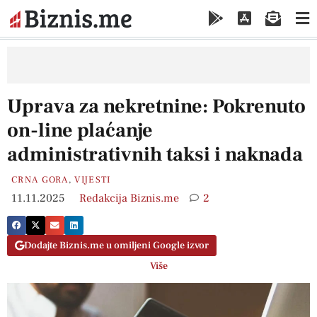
Uprava za nekretnine: Pokrenuto
on-line plaćanje
administrativnih taksi i naknada
CRNA GORA
,
VIJESTI
11.11.2025
Redakcija Biznis.me
2
Dodajte Biznis.me u omiljeni Google izvor
Više