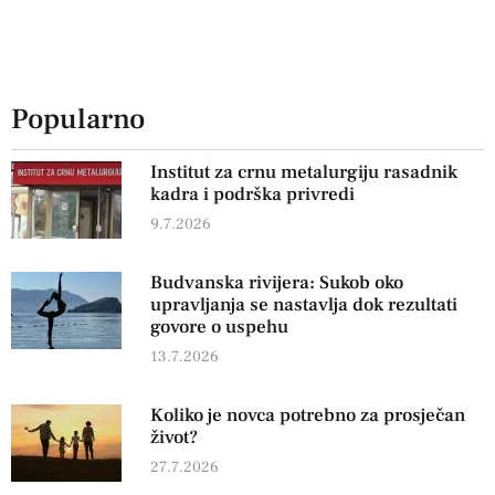
Popularno
Institut za crnu metalurgiju rasadnik
kadra i podrška privredi
9.7.2026
Budvanska rivijera: Sukob oko
upravljanja se nastavlja dok rezultati
govore o uspehu
13.7.2026
Koliko je novca potrebno za prosječan
život?
27.7.2026