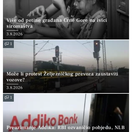
Više od petine građana Crne Gore na ivici
siromaštva
3.8.2026
1
Može li protest Željezničkog prevoza zaustaviti
vozove?
3.8.2026
1
Preuzimanje Addika: RBI ozvaničio pobjedu, NLB