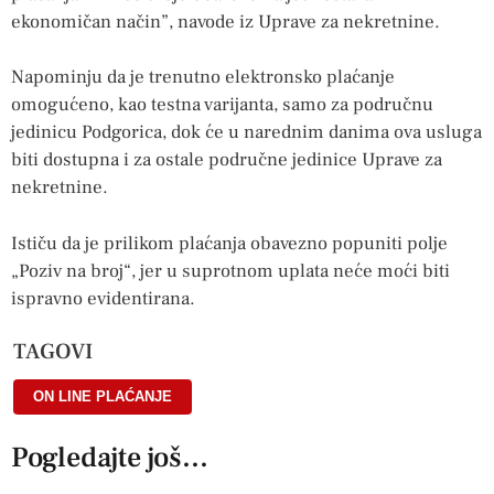
ekonomičan način”, navode iz Uprave za nekretnine.
Napominju da je trenutno elektronsko plaćanje
omogućeno, kao testna varijanta, samo za područnu
jedinicu Podgorica, dok će u narednim danima ova usluga
biti dostupna i za ostale područne jedinice Uprave za
nekretnine.
Ističu da je prilikom plaćanja obavezno popuniti polje
„Poziv na broj“, jer u suprotnom uplata neće moći biti
ispravno evidentirana.
TAGOVI
ON LINE PLAĆANJE
Pogledajte još...