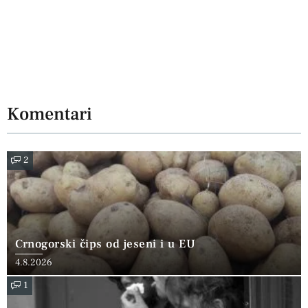
Komentari
2
Crnogorski čips od jeseni i u EU
4.8.2026
1