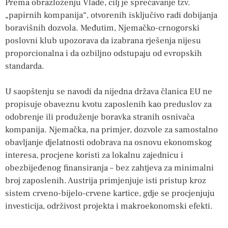
Prema obrazloženju Vlade, cilj je sprečavanje tzv.
„papirnih kompanija“, otvorenih isključivo radi dobijanja
boravišnih dozvola. Međutim, Njemačko-crnogorski
poslovni klub upozorava da izabrana rješenja nijesu
proporcionalna i da ozbiljno odstupaju od evropskih
standarda.
U saopštenju se navodi da nijedna država članica EU ne
propisuje obaveznu kvotu zaposlenih kao preduslov za
odobrenje ili produženje boravka stranih osnivača
kompanija. Njemačka, na primjer, dozvole za samostalno
obavljanje djelatnosti odobrava na osnovu ekonomskog
interesa, procjene koristi za lokalnu zajednicu i
obezbijeđenog finansiranja – bez zahtjeva za minimalni
broj zaposlenih. Austrija primjenjuje isti pristup kroz
sistem crveno-bijelo-crvene kartice, gdje se procjenjuju
investicija, održivost projekta i makroekonomski efekti.