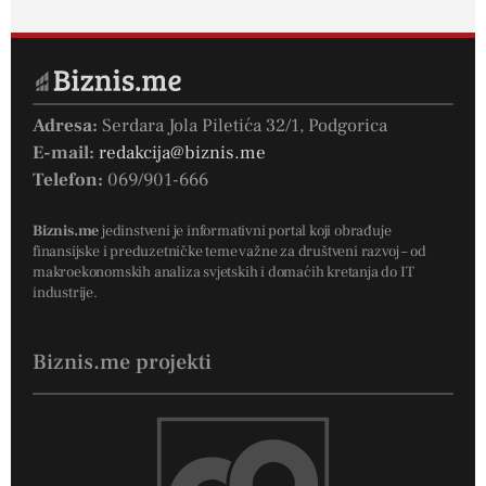
Adresa:
Serdara Jola Piletića 32/1, Podgorica
E-mail:
redakcija@biznis.me
Telefon:
069/901-666
Biznis.me
jedinstveni je informativni portal koji obrađuje
finansijske i preduzetničke teme važne za društveni razvoj – od
makroekonomskih analiza svjetskih i domaćih kretanja do IT
industrije.
Biznis.me projekti