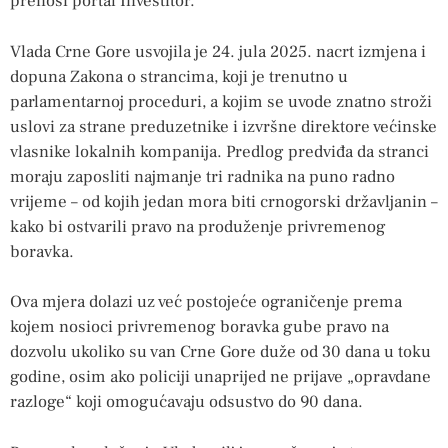
prenosi portal Investitor.
Vlada Crne Gore usvojila je 24. jula 2025. nacrt izmjena i
dopuna Zakona o strancima, koji je trenutno u
parlamentarnoj proceduri, a kojim se uvode znatno stroži
uslovi za strane preduzetnike i izvršne direktore većinske
vlasnike lokalnih kompanija. Predlog predviđa da stranci
moraju zaposliti najmanje tri radnika na puno radno
vrijeme – od kojih jedan mora biti crnogorski državljanin –
kako bi ostvarili pravo na produženje privremenog
boravka.
Ova mjera dolazi uz već postojeće ograničenje prema
kojem nosioci privremenog boravka gube pravo na
dozvolu ukoliko su van Crne Gore duže od 30 dana u toku
godine, osim ako policiji unaprijed ne prijave „opravdane
razloge“ koji omogućavaju odsustvo do 90 dana.