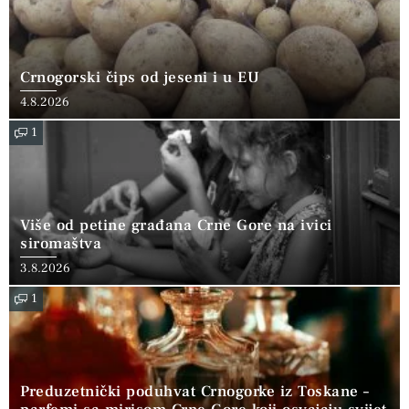
Crnogorski čips od jeseni i u EU
4.8.2026
1
Više od petine građana Crne Gore na ivici
siromaštva
3.8.2026
1
Preduzetnički poduhvat Crnogorke iz Toskane –