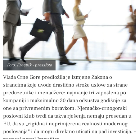
Foto: Freepik - pressfoto
Vlada Crne Gore predložila je izmjene Zakona o
strancima koje uvode drastično strože uslove za strane
preduzetnike i menadžere: najmanje tri zaposlena po
kompaniji i maksimalno 30 dana odsustva godišnje za
one sa privremenim boravkom. Njemačko-crnogorski
poslovni klub tvrdi da takva rješenja nemaju presedan u
EU, da su „rigidna i neprimjerena realnosti modernog
poslovanja“ i da mogu direktno uticati na pad investicija. –