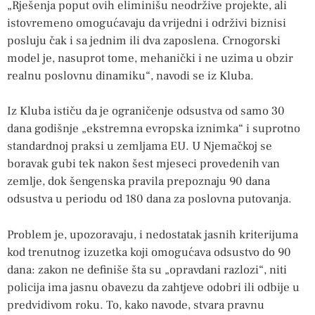
„Rješenja poput ovih eliminišu neodržive projekte, ali
istovremeno omogućavaju da vrijedni i održivi biznisi
posluju čak i sa jednim ili dva zaposlena. Crnogorski
model je, nasuprot tome, mehanički i ne uzima u obzir
realnu poslovnu dinamiku“, navodi se iz Kluba.
Iz Kluba ističu da je ograničenje odsustva od samo 30
dana godišnje „ekstremna evropska iznimka“ i suprotno
standardnoj praksi u zemljama EU. U Njemačkoj se
boravak gubi tek nakon šest mjeseci provedenih van
zemlje, dok šengenska pravila prepoznaju 90 dana
odsustva u periodu od 180 dana za poslovna putovanja.
Problem je, upozoravaju, i nedostatak jasnih kriterijuma
kod trenutnog izuzetka koji omogućava odsustvo do 90
dana: zakon ne definiše šta su „opravdani razlozi“, niti
policija ima jasnu obavezu da zahtjeve odobri ili odbije u
predvidivom roku. To, kako navode, stvara pravnu