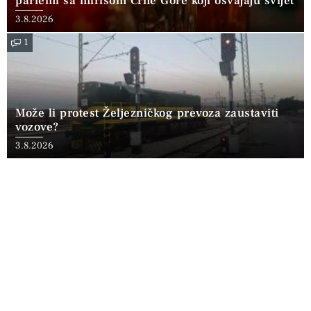
parfemi sa mirisom Crne Gore koji osvajaju svijet
3.8.2026
1
Može li protest Željezničkog prevoza zaustaviti
vozove?
3.8.2026