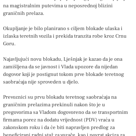
na magistralnim putevima u neposrednoj blizini
graničnih prelaza.
Okupljanje je bilo planirano s ciljem blokade ulaska i
izlaska teretnih vozila i prekida tranzita robe kroz Crnu
Goru.
Najavljujući novu blokadu, Lješnjak je kazao da je ona
zamišljena da se javnost i Vlada upozore da nijedan
dogovor koji je postignut tokom prve blokade teretnog
saobraćaja nije sproveden u djelo.
Prevoznici su prvu blokadu teretnog saobraćaja na
graničnim prelazima prekinuli nakon što je u
pregovorima sa Vladom dogovoreno da se transportnim
firmama porez na dodatu vrijednost (PDV) vraća u
zakonskom roku i da će biti napravljen predlog za
beneficirani radni staž za vozače, kao i povrat akciza za