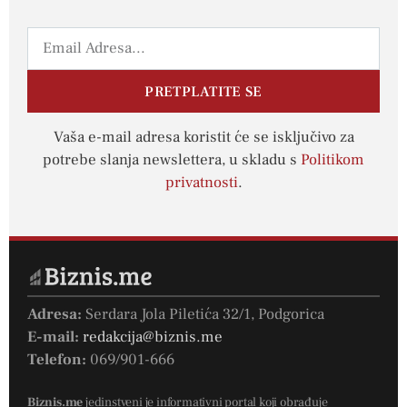
PRETPLATITE SE
Vaša e-mail adresa koristit će se isključivo za
potrebe slanja newslettera, u skladu s
Politikom
privatnosti
.
Adresa:
Serdara Jola Piletića 32/1, Podgorica
E-mail:
redakcija@biznis.me
Telefon:
069/901-666
Biznis.me
jedinstveni je informativni portal koji obrađuje