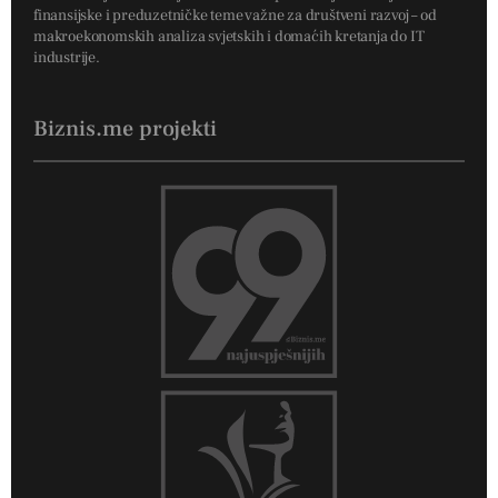
finansijske i preduzetničke teme važne za društveni razvoj – od
makroekonomskih analiza svjetskih i domaćih kretanja do IT
industrije.
Biznis.me projekti