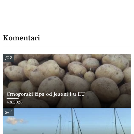
Komentari
3
Crnogorski čips od jeseni i u EU
4.8.2026
2