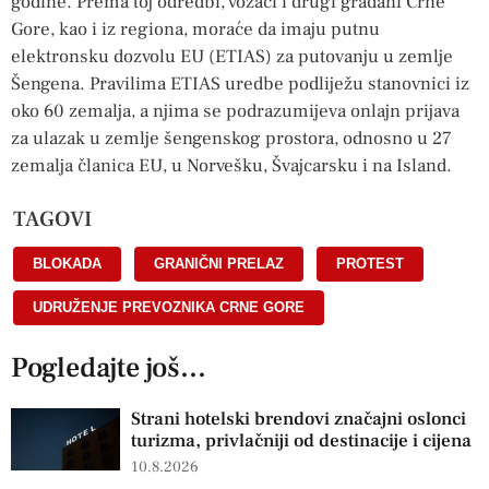
godine. Prema toj odredbi, vozači i drugi građani Crne
Gore, kao i iz regiona, moraće da imaju putnu
elektronsku dozvolu EU (ETIAS) za putovanju u zemlje
Šengena. Pravilima ETIAS uredbe podliježu stanovnici iz
oko 60 zemalja, a njima se podrazumijeva onlajn prijava
za ulazak u zemlje šengenskog prostora, odnosno u 27
zemalja članica EU, u Norvešku, Švajcarsku i na Island.
TAGOVI
BLOKADA
,
GRANIČNI PRELAZ
,
PROTEST
,
UDRUŽENJE PREVOZNIKA CRNE GORE
Pogledajte još...
Strani hotelski brendovi značajni oslonci
turizma, privlačniji od destinacije i cijena
10.8.2026