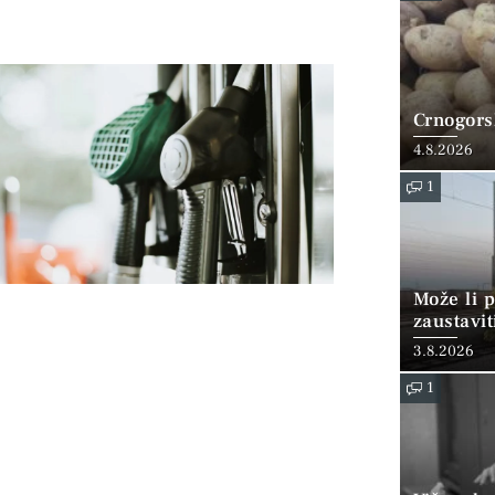
Crnogorsk
4.8.2026
1
Može li p
zaustavit
3.8.2026
1