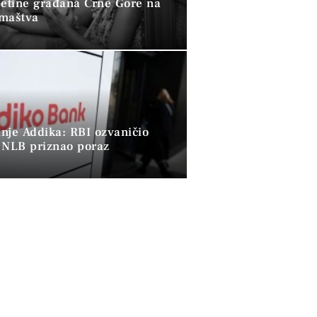
petine građana Crne Gore na
omaštva
nje Addika: RBI ozvaničio
 NLB priznao poraz