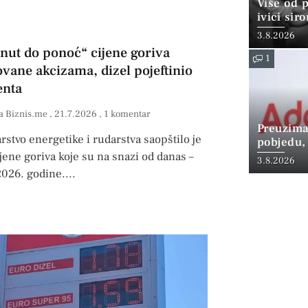
Više od 
ivici sir
3.8.2026
nut do ponoć“ cijene goriva
1
ovane akcizama, dizel pojeftinio
enta
a Biznis.me
21.7.2026
1 komentar
Preuzima
rstvo energetike i rudarstva saopštilo je
pobjedu,
jene goriva koje su na snazi od danas –
3.8.2026
2026. godine.