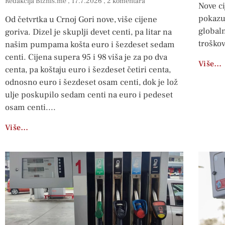
Redakcija Biznis.me
17.7.2026
2 komentara
Nove ci
pokazuj
Od četvrtka u Crnoj Gori nove, više cijene
global
goriva. Dizel je skuplji devet centi, pa litar na
troškov
našim pumpama košta euro i šezdeset sedam
centi. Cijena supera 95 i 98 viša je za po dva
Više…
centa, pa koštaju euro i šezdeset četiri centa,
odnosno euro i šezdeset osam centi, dok je lož
ulje poskupilo sedam centi na euro i pedeset
osam centi.
Više…