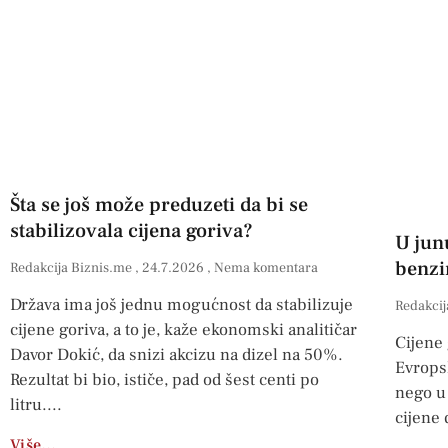
Šta se još može preduzeti da bi se
stabilizovala cijena goriva?
U jun
benzin
Redakcija Biznis.me
24.7.2026
Nema komentara
Država ima još jednu mogućnost da stabilizuje
Redakcij
cijene goriva, a to je, kaže ekonomski analitičar
Cijene 
Davor Dokić, da snizi akcizu na dizel na 50%.
Evropsk
Rezultat bi bio, ističe, pad od šest centi po
nego u
litru.
cijene 
Više…