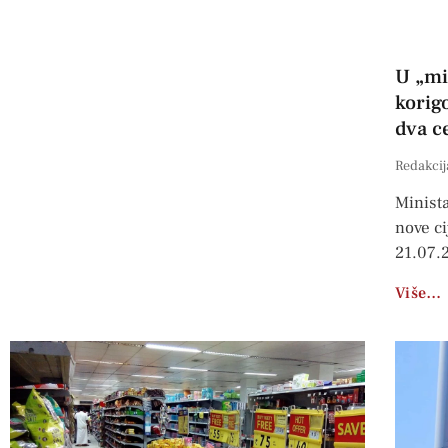
U „mi
korig
dva c
Redakcij
Minista
nove ci
21.07.
Više…