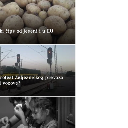
i čips od jeseni i u EU
rotest Željezničkog prevoza
i vozove?