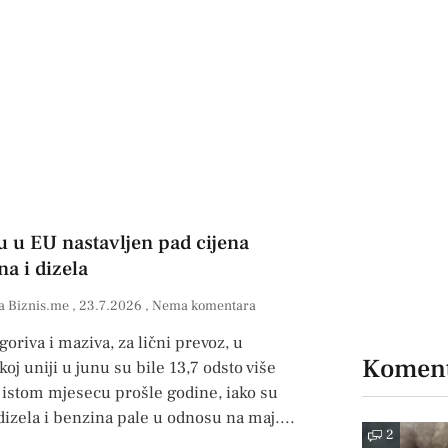
u u EU nastavljen pad cijena
a i dizela
a Biznis.me
23.7.2026
Nema komentara
goriva i maziva, za lični prevoz, u
Koment
oj uniji u junu su bile 13,7 odsto više
 istom mjesecu prošle godine, iako su
dizela i benzina pale u odnosu na maj.
2