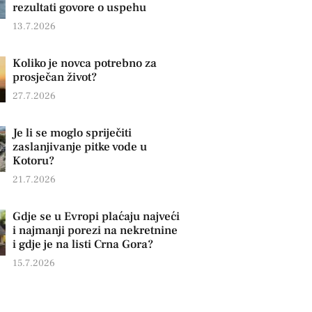
rezultati govore o uspehu
13.7.2026
Koliko je novca potrebno za
prosječan život?
27.7.2026
Je li se moglo spriječiti
zaslanjivanje pitke vode u
Kotoru?
21.7.2026
Gdje se u Evropi plaćaju najveći
i najmanji porezi na nekretnine
i gdje je na listi Crna Gora?
15.7.2026