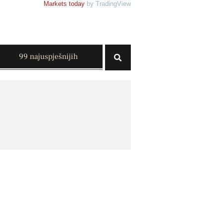
Markets today
by TradingView
99 najuspješnijih