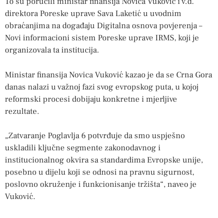
To su poručili ministar finansija Novica Vuković i v.d.
direktora Poreske uprave Sava Laketić u uvodnim
obraćanjima na događaju Digitalna osnova povjerenja –
Novi informacioni sistem Poreske uprave IRMS, koji je
organizovala ta institucija.
Ministar finansija Novica Vuković kazao je da se Crna Gora
danas nalazi u važnoj fazi svog evropskog puta, u kojoj
reformski procesi dobijaju konkretne i mjerljive
rezultate.
„Zatvaranje Poglavlja 6 potvrđuje da smo uspješno
uskladili ključne segmente zakonodavnog i
institucionalnog okvira sa standardima Evropske unije,
posebno u dijelu koji se odnosi na pravnu sigurnost,
poslovno okruženje i funkcionisanje tržišta“, naveo je
Vuković.