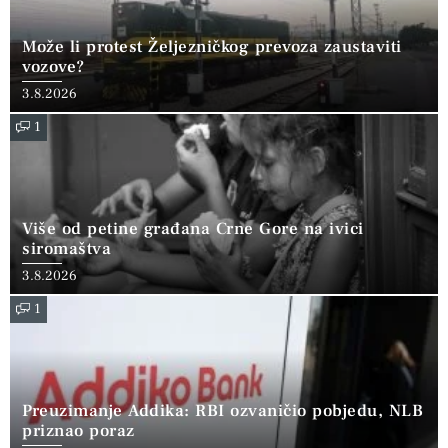
Može li protest Željezničkog prevoza zaustaviti
vozove?
3.8.2026
1
Više od petine građana Crne Gore na ivici
siromaštva
3.8.2026
1
Preuzimanje Addika: RBI ozvaničio pobjedu, NLB
priznao poraz