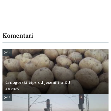
Komentari
2
Crnogorski čips od jeseni i u EU
4.8.2026
1