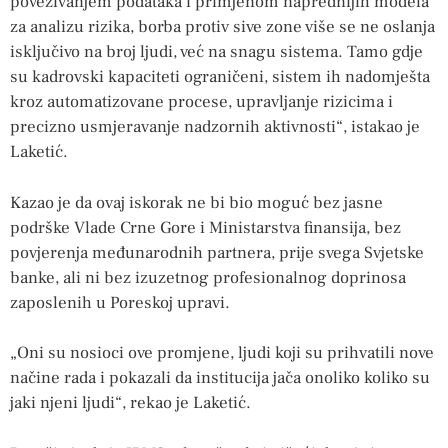
povezivanjem podataka i primjenom naprednijih modela
za analizu rizika, borba protiv sive zone više se ne oslanja
isključivo na broj ljudi, već na snagu sistema. Tamo gdje
su kadrovski kapaciteti ograničeni, sistem ih nadomješta
kroz automatizovane procese, upravljanje rizicima i
precizno usmjeravanje nadzornih aktivnosti“, istakao je
Laketić.
Kazao je da ovaj iskorak ne bi bio moguć bez jasne
podrške Vlade Crne Gore i Ministarstva finansija, bez
povjerenja međunarodnih partnera, prije svega Svjetske
banke, ali ni bez izuzetnog profesionalnog doprinosa
zaposlenih u Poreskoj upravi.
„Oni su nosioci ove promjene, ljudi koji su prihvatili nove
načine rada i pokazali da institucija jača onoliko koliko su
jaki njeni ljudi“, rekao je Laketić.