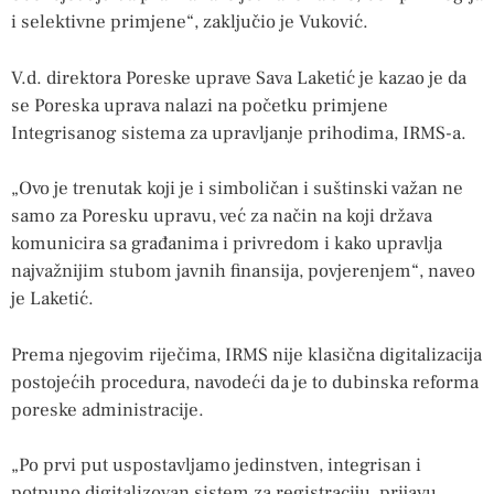
i selektivne primjene“, zaključio je Vuković.
V.d. direktora Poreske uprave Sava Laketić je kazao je da
se Poreska uprava nalazi na početku primjene
Integrisanog sistema za upravljanje prihodima, IRMS-a.
„Ovo je trenutak koji je i simboličan i suštinski važan ne
samo za Poresku upravu, već za način na koji država
komunicira sa građanima i privredom i kako upravlja
najvažnijim stubom javnih finansija, povjerenjem“, naveo
je Laketić.
Prema njegovim riječima, IRMS nije klasična digitalizacija
postojećih procedura, navodeći da je to dubinska reforma
poreske administracije.
„Po prvi put uspostavljamo jedinstven, integrisan i
potpuno digitalizovan sistem za registraciju, prijavu,