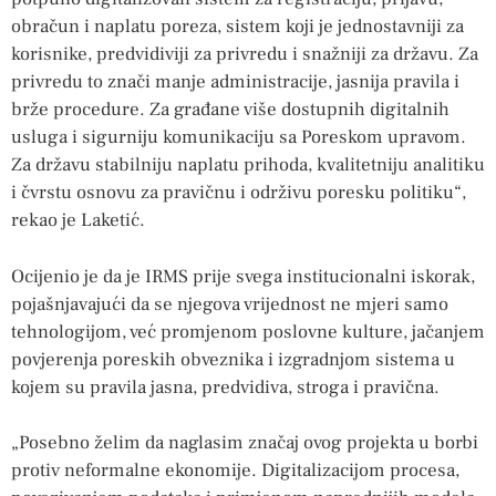
obračun i naplatu poreza, sistem koji je jednostavniji za
korisnike, predvidiviji za privredu i snažniji za državu. Za
privredu to znači manje administracije, jasnija pravila i
brže procedure. Za građane više dostupnih digitalnih
usluga i sigurniju komunikaciju sa Poreskom upravom.
Za državu stabilniju naplatu prihoda, kvalitetniju analitiku
i čvrstu osnovu za pravičnu i održivu poresku politiku“,
rekao je Laketić.
Ocijenio je da je IRMS prije svega institucionalni iskorak,
pojašnjavajući da se njegova vrijednost ne mjeri samo
tehnologijom, već promjenom poslovne kulture, jačanjem
povjerenja poreskih obveznika i izgradnjom sistema u
kojem su pravila jasna, predvidiva, stroga i pravična.
„Posebno želim da naglasim značaj ovog projekta u borbi
protiv neformalne ekonomije. Digitalizacijom procesa,