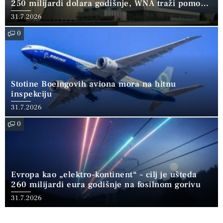
250 milijardi dolara godišnje, WNA traži pomoć
banaka
31.7.2026
0
Stotine Boeingovih aviona mora na hitnu
inspekciju
31.7.2026
0
Evropa kao „elektro-kontinent“ – cilj je ušteda
260 milijardi eura godišnje na fosilnom gorivu
31.7.2026