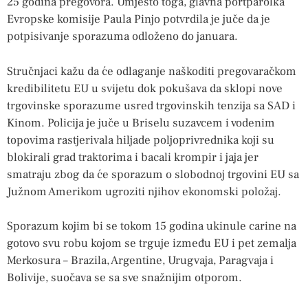
25 godina pregovora. Umjesto toga, glavna portparolka
Evropske komisije Paula Pinjo potvrdila je juče da je
potpisivanje sporazuma odloženo do januara.
Stručnjaci kažu da će odlaganje naškoditi pregovaračkom
kredibilitetu EU u svijetu dok pokušava da sklopi nove
trgovinske sporazume usred trgovinskih tenzija sa SAD i
Kinom. Policija je juče u Briselu suzavcem i vodenim
topovima rastjerivala hiljade poljoprivrednika koji su
blokirali grad traktorima i bacali krompir i jaja jer
smatraju zbog da će sporazum o slobodnoj trgovini EU sa
Južnom Amerikom ugroziti njihov ekonomski položaj.
Sporazum kojim bi se tokom 15 godina ukinule carine na
gotovo svu robu kojom se trguje između EU i pet zemalja
Merkosura – Brazila, Argentine, Urugvaja, Paragvaja i
Bolivije, suočava se sa sve snažnijim otporom.