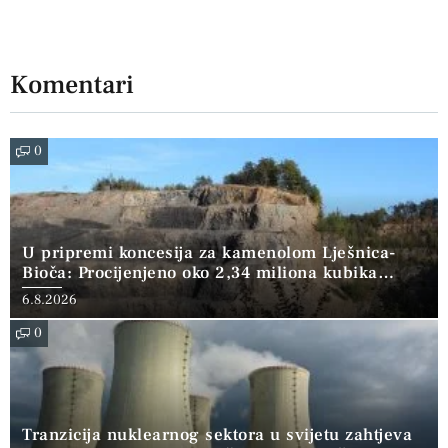
Komentari
0
U pripremi koncesija za kamenolom Lješnica-
Bioča: Procijenjeno oko 2,34 miliona kubika
kamena
6.8.2026
0
Tranzicija nuklearnog sektora u svijetu zahtjeva