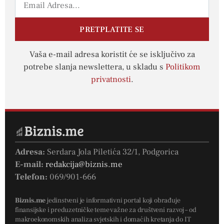
PRETPLATITE SE
Vaša e-mail adresa koristit će se isključivo za
potrebe slanja newslettera, u skladu s
Politikom
privatnosti
.
Adresa:
Serdara Jola Piletića 32/1, Podgorica
E-mail:
redakcija@biznis.me
Telefon:
069/901-666
Biznis.me
jedinstveni je informativni portal koji obrađuje
finansijske i preduzetničke teme važne za društveni razvoj – od
makroekonomskih analiza svjetskih i domaćih kretanja do IT