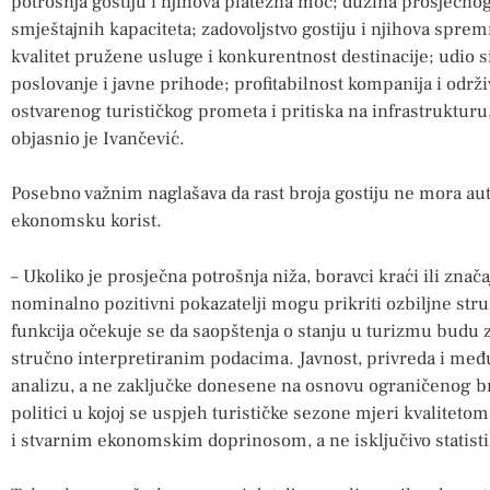
potrošnja gostiju i njihova platežna moć; dužina prosječn
smještajnih kapaciteta; zadovoljstvo gostiju i njihova spre
kvalitet pružene usluge i konkurentnost destinacije; udio s
poslovanje i javne prihode; profitabilnost kompanija i održ
ostvarenog turističkog prometa i pritiska na infrastruktur
objasnio je Ivančević.
Posebno važnim naglašava da rast broja gostiju ne mora auto
ekonomsku korist.
– Ukoliko je prosječna potrošnja niža, boravci kraći ili znač
nominalno pozitivni pokazatelji mogu prikriti ozbiljne str
funkcija očekuje se da saopštenja o stanju u turizmu budu 
stručno interpretiranim podacima. Javnost, privreda i međ
analizu, a ne zaključke donesene na osnovu ograničenog bro
politici u kojoj se uspjeh turističke sezone mjeri kvalitetom
i stvarnim ekonomskim doprinosom, a ne isključivo statisti