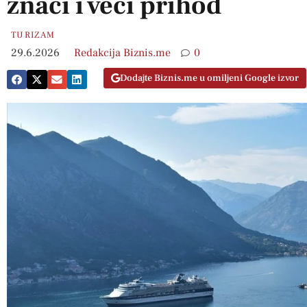
znači i veći prihod
TURIZAM
29.6.2026
Redakcija Biznis.me
0
Dodajte Biznis.me u omiljeni Google izvor