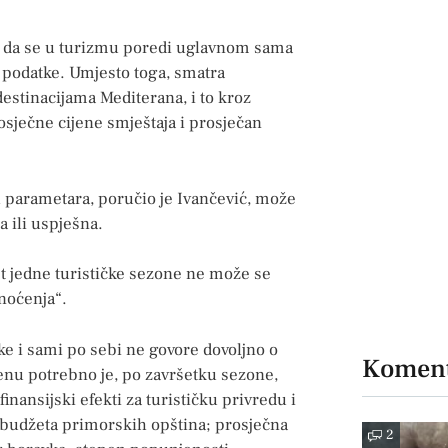
u da se u turizmu poredi uglavnom sama
 podatke. Umjesto toga, smatra
estinacijama Mediterana, i to kroz
osječne cijene smještaja i prosječan
h parametara, poručio je Ivančević, može
a ili uspješna.
st jedne turističke sezone ne može se
 noćenja“.
ike i sami po sebi ne govore dovoljno o
Koment
nu potrebno je, po završetku sezone,
inansijski efekti za turističku privredu i
i budžeta primorskih opština; prosječna
2