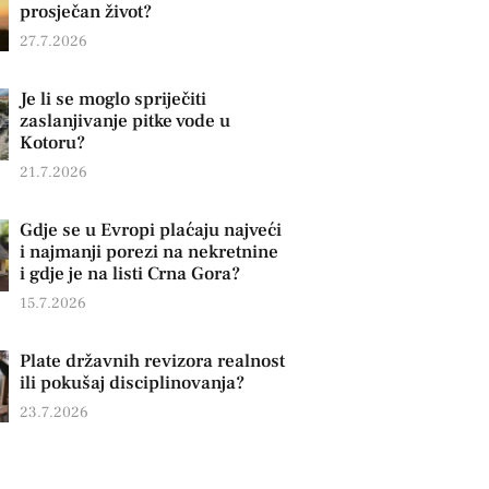
prosječan život?
27.7.2026
Je li se moglo spriječiti
zaslanjivanje pitke vode u
Kotoru?
21.7.2026
Gdje se u Evropi plaćaju najveći
i najmanji porezi na nekretnine
i gdje je na listi Crna Gora?
15.7.2026
Plate državnih revizora realnost
ili pokušaj disciplinovanja?
23.7.2026