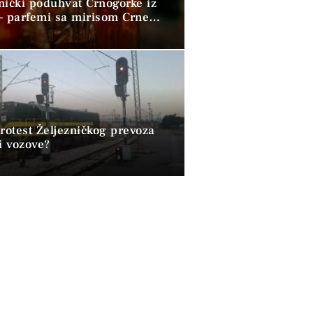
nički poduhvat Crnogorke iz
– parfemi sa mirisom Crne
 osvajaju svijet
rotest Željezničkog prevoza
i vozove?