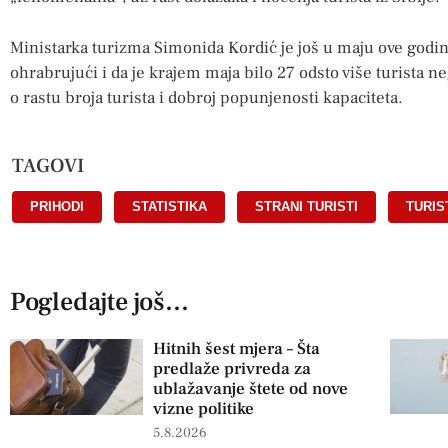
Ministarka turizma Simonida Kordić je još u maju ove godine
ohrabrujući i da je krajem maja bilo 27 odsto više turista n
o rastu broja turista i dobroj popunjenosti kapaciteta.
TAGOVI
PRIHODI
,
STATISTIKA
,
STRANI TURISTI
,
TURIS
Pogledajte još...
Hitnih šest mjera – Šta
predlaže privreda za
ublažavanje štete od nove
vizne politike
5.8.2026