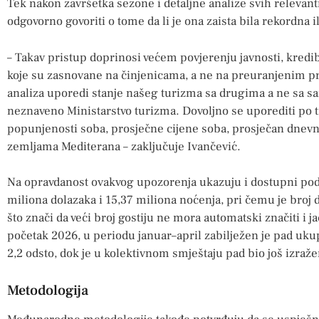
Tek nakon završetka sezone i detaljne analize svih releva
odgovorno govoriti o tome da li je ona zaista bila rekordna i
– Takav pristup doprinosi većem povjerenju javnosti, kredibi
koje su zasnovane na činjenicama, a ne na preuranjenim p
analiza uporedi stanje našeg turizma sa drugima a ne sa 
neznaveno Ministarstvo turizma. Dovoljno se uporediti po t
popunjenosti soba, prosječne cijene soba, prosječan dnevni
zemljama Mediterana – zaključuje Ivančević.
Na opravdanost ovakvog upozorenja ukazuju i dostupni poda
miliona dolazaka i 15,37 miliona noćenja, pri čemu je broj do
što znači da veći broj gostiju ne mora automatski značiti i
početak 2026, u periodu januar–april zabilježen je pad uku
2,2 odsto, dok je u kolektivnom smještaju pad bio još izražen
Metodologija