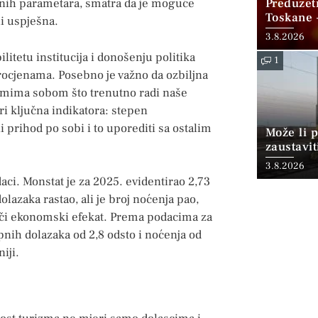
Preduzet
ntnih parametara, smatra da je moguće
Toskane 
li uspješna.
Gore koji
3.8.2026
litetu institucija i donošenju politika
1
rocjenama. Posebno je važno da ozbiljna
samima sobom što trenutno radi naše
ri ključna indikatora: stepen
 prihod po sobi i to uporediti sa ostalim
Može li p
zaustavit
3.8.2026
ci. Monstat je za 2025. evidentirao 2,73
lazaka rastao, ali je broj noćenja pao,
 jači ekonomski efekat. Prema podacima za
pnih dolazaka od 2,8 odsto i noćenja od
iji.