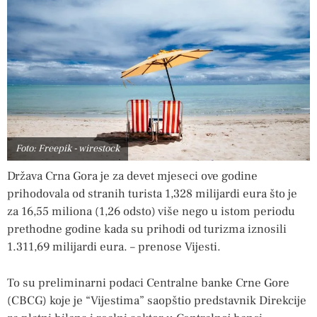
Foto: Freepik - wirestock
Država Crna Gora je za devet mjeseci ove godine
prihodovala od stranih turista 1,328 milijardi eura što je
za 16,55 miliona (1,26 odsto) više nego u istom periodu
prethodne godine kada su prihodi od turizma iznosili
1.311,69 milijardi eura. – prenose Vijesti.
To su preliminarni podaci Centralne banke Crne Gore
(CBCG) koje je “Vijestima” saopštio predstavnik Direkcije