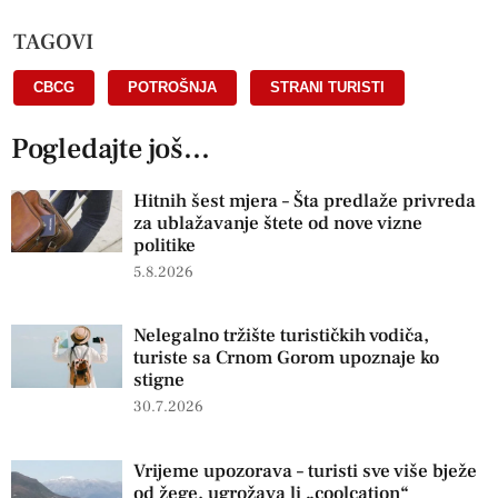
TAGOVI
CBCG
,
POTROŠNJA
,
STRANI TURISTI
Pogledajte još...
Hitnih šest mjera – Šta predlaže privreda
za ublažavanje štete od nove vizne
politike
5.8.2026
Nelegalno tržište turističkih vodiča,
turiste sa Crnom Gorom upoznaje ko
stigne
30.7.2026
Vrijeme upozorava – turisti sve više bježe
od žege, ugrožava li „coolcation“