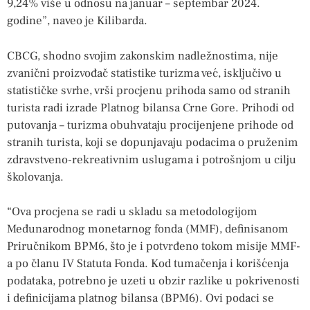
9,24% više u odnosu na januar – septembar 2024.
godine”, naveo je Kilibarda.
CBCG, shodno svojim zakonskim nadležnostima, nije
zvanični proizvođač statistike turizma već, isključivo u
statističke svrhe, vrši procjenu prihoda samo od stranih
turista radi izrade Platnog bilansa Crne Gore. Prihodi od
putovanja – turizma obuhvataju procijenjene prihode od
stranih turista, koji se dopunjavaju podacima o pruženim
zdravstveno-rekreativnim uslugama i potrošnjom u cilju
školovanja.
“Ova procjena se radi u skladu sa metodologijom
Međunarodnog monetarnog fonda (MMF), definisanom
Priručnikom BPM6, što je i potvrđeno tokom misije MMF-
a po članu IV Statuta Fonda. Kod tumačenja i korišćenja
podataka, potrebno je uzeti u obzir razlike u pokrivenosti
i definicijama platnog bilansa (BPM6). Ovi podaci se