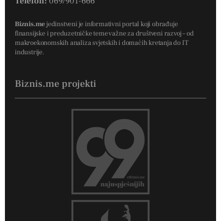
Telefon:
069/901-666
Biznis.me
jedinstveni je informativni portal koji obrađuje
finansijske i preduzetničke teme važne za društveni razvoj – od
makroekonomskih analiza svjetskih i domaćih kretanja do IT
industrije.
Biznis.me projekti