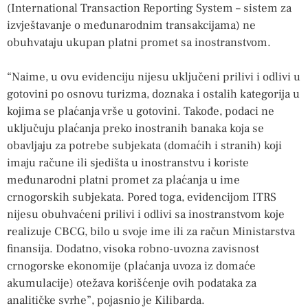
(International Transaction Reporting System – sistem za
izvještavanje o međunarodnim transakcijama) ne
obuhvataju ukupan platni promet sa inostranstvom.
“Naime, u ovu evidenciju nijesu uključeni prilivi i odlivi u
gotovini po osnovu turizma, doznaka i ostalih kategorija u
kojima se plaćanja vrše u gotovini. Takođe, podaci ne
uključuju plaćanja preko inostranih banaka koja se
obavljaju za potrebe subjekata (domaćih i stranih) koji
imaju račune ili sjedišta u inostranstvu i koriste
međunarodni platni promet za plaćanja u ime
crnogorskih subjekata. Pored toga, evidencijom ITRS
nijesu obuhvaćeni prilivi i odlivi sa inostranstvom koje
realizuje CBCG, bilo u svoje ime ili za račun Ministarstva
finansija. Dodatno, visoka robno-uvozna zavisnost
crnogorske ekonomije (plaćanja uvoza iz domaće
akumulacije) otežava korišćenje ovih podataka za
analitičke svrhe”, pojasnio je Kilibarda.