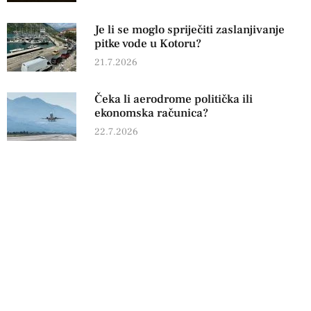
Je li se moglo spriječiti zaslanjivanje
pitke vode u Kotoru?
21.7.2026
Čeka li aerodrome politička ili
ekonomska računica?
22.7.2026