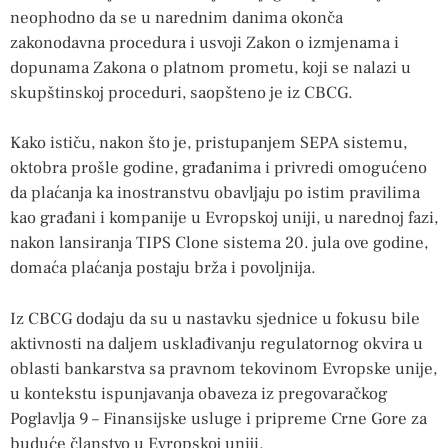
neophodno da se u narednim danima okonča
zakonodavna procedura i usvoji Zakon o izmjenama i
dopunama Zakona o platnom prometu, koji se nalazi u
skupštinskoj proceduri, saopšteno je iz CBCG.
Kako ističu, nakon što je, pristupanjem SEPA sistemu,
oktobra prošle godine, građanima i privredi omogućeno
da plaćanja ka inostranstvu obavljaju po istim pravilima
kao građani i kompanije u Evropskoj uniji, u narednoj fazi,
nakon lansiranja TIPS Clone sistema 20. jula ove godine,
domaća plaćanja postaju brža i povoljnija.
Iz CBCG dodaju da su u nastavku sjednice u fokusu bile
aktivnosti na daljem usklađivanju regulatornog okvira u
oblasti bankarstva sa pravnom tekovinom Evropske unije,
u kontekstu ispunjavanja obaveza iz pregovaračkog
Poglavlja 9 – Finansijske usluge i pripreme Crne Gore za
buduće članstvo u Evropskoj uniji.