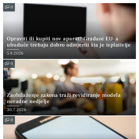
0
Opraviti ili kupiti nov aparat? Građani EU-a
ubuduće trebaju dobro odmjeriti šta je isplativije
5.8.2026
0
Zaobilaženje zakona traži revidiranje modela
neradne nedjelje
30.7.2026
0