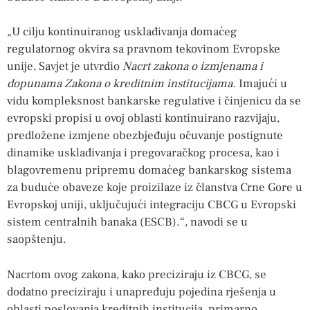
„U cilju kontinuiranog usklađivanja domaćeg
regulatornog okvira sa pravnom tekovinom Evropske
unije, Savjet je utvrdio
Nacrt zakona o izmjenama i
dopunama Zakona o kreditnim institucijama.
Imajući u
vidu kompleksnost bankarske regulative i činjenicu da se
evropski propisi u ovoj oblasti kontinuirano razvijaju,
predložene izmjene obezbjeđuju očuvanje postignute
dinamike usklađivanja i pregovaračkog procesa, kao i
blagovremenu pripremu domaćeg bankarskog sistema
za buduće obaveze koje proizilaze iz članstva Crne Gore u
Evropskoj uniji, uključujući integraciju CBCG u Evropski
sistem centralnih banaka (ESCB).“, navodi se u
saopštenju.
Nacrtom ovog zakona, kako preciziraju iz CBCG, se
dodatno preciziraju i unapređuju pojedina rješenja u
oblasti poslovanja kreditnih institucija, primarno