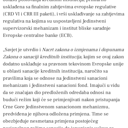
usklađena sa finalnim zahtjevima evropske regulative
(CRD VI i CRR III paketi), i vrši usklađivanje sa zahtjevima
regulativa na kojima su uspostavljeni Jedinstveni
supervizorski mehanizam i institut bliske saradnje
Evropske centralne banke (ECB).
„Savjet je utvrdio i
Nacrt zakona o izmjenama i dopunama
Zakona o sanaciji kreditnih institucija
, kojim se ovaj zakon
dodatno usklađuje sa pravnom tekovinom Evropske unije
u oblasti sanacije kreditnih institucija, naročito sa
pravilima koja se odnose na Jedinstveni sanacioni
mehanizam i Jedinstveni sanacioni fond. Imajući u vidu
da se značajan dio predloženih odredaba odnosi na
budući režim koji će se primjenjivati nakon pristupanja
Crne Gore Jedinstvenom sanacionom mehanizmu,
predviđena je njihova odložena primjena. Time se
obezbjeđuje nesmetana primjena postojećeg