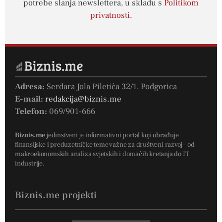
potrebe slanja newslettera, u skladu s
Politikom
privatnosti
.
Adresa:
Serdara Jola Piletića 32/1, Podgorica
E-mail:
redakcija@biznis.me
Telefon:
069/901-666
Biznis.me
jedinstveni je informativni portal koji obrađuje
finansijske i preduzetničke teme važne za društveni razvoj – od
makroekonomskih analiza svjetskih i domaćih kretanja do IT
industrije.
Biznis.me projekti