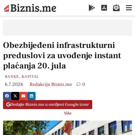
Obezbijeđeni infrastrukturni
preduslovi za uvođenje instant
plaćanja 20. jula
BANKE
,
KAPITAL
6.7.2026
Redakcija Biznis.me
0
Dodajte Biznis.me u omiljeni Google izvor
Više