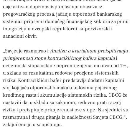
daje aktivan doprinos ispunjavanju obaveza iz
pregovaračkog procesa, jačanju otpornosti bankarskog
sistema i pripremi domaćeg finansijskog sektora za punu
integraciju u evropski regulatorni, supervizorski i
sanacioni okvir.
„Savjet je razmatrao i
Analizu o kvartalnom preispitivanju
primjerenosti stope kontracikličnog bafera kapitala
i
ocijenio da stopa ostane nepromijenjena, na nivou od 1%,
u skladu sa rezultatima redovne procjene sistemskih
rizika. Kontraciklični bafer predstavlja dodatni kapitalni
sloj koji jača otpornost banaka u uslovima pojačanog
kreditnog rasta i akumulacije sistemskih rizika. CBCG će
nastaviti da, u skladu sa zakonom, redovno prati razvoj
rizika i preispituje primjerenost ove stope. Na sjednici su
razmatrana i druga pitanja iz nadležnosti Savjeta CBCG.“,
zaključeno je u saopštenju.