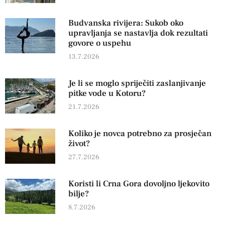
Budvanska rivijera: Sukob oko
upravljanja se nastavlja dok rezultati
govore o uspehu
13.7.2026
Je li se moglo spriječiti zaslanjivanje
pitke vode u Kotoru?
21.7.2026
Koliko je novca potrebno za prosječan
život?
27.7.2026
Koristi li Crna Gora dovoljno ljekovito
bilje?
8.7.2026