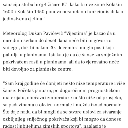
sanaciju stuba broj 4 žičare K7, kako bi ove zime Kolašin
1600 i Kolašin 1450 ponovo nesmetano funkcionisali kao
jedinstvena cjelina.”
Meteorolog Dušan Pavićević “Vijestima” je kazao da u
narednih sedam do deset dana neće biti ni govora o
snijegu, dok bi nakon 20. decembra mogla pasti koja
pahulja u planinama. Istakao je da će šanse za sniježnim
pokrivačem rasti u planinama, ali da to vjerovatno neće
biti dovoljno za planinske centre.
“Sam kraj godine će donijeti nešto niže temperature i više
šanse. Početak januara, po dugoročnom prognostičkom
materijalu, obećava temperature nešto niže od prosjeka,
sa padavinama u okviru normale i možda iznad normale.
Što daje nadu da bi mogli da se stvore uslovi za stvaranje
ozbiljnijeg sniježnog pokrivača koji bi mogao da donese
radost ljubiteljima zimskih sportova”, naglasio je