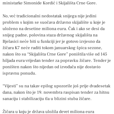
ministarke Simonide Kordić i Skijališta Crne Gore.
No, već tradicionalni nedostatak snijega nije jedini
problem s kojim se suočava državno skijalište u koje je
uloženo na desetine miliona eura. Čak i ako se desi da
snijeg padne, polovina staza državnog skijališta na
Bjelasici neće biti u funkciji jer je gotovo izvjesno da
žičara K7 neće raditi tokom januarskog špica sezone,
nakon što su “Skijališta Crne Gore” poništila više od 145
hiljada eura vrijedan tender za popravku žičare. Tender je
poništen nakon što nijedan od izvođača nije dostavio
ispravnu ponudu.
“Vijesti” su na takav epilog upozorile još prije dvadesetak
dana, nakon što je 19. novembra raspisan tender za hitnu
sanaciju i stabilizaciju tla u blizini stuba žičare.
Žičara u koju je država uložila devet miliona eura