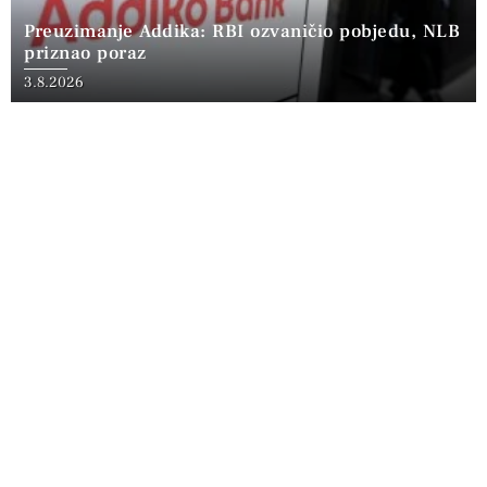
Preuzimanje Addika: RBI ozvaničio pobjedu, NLB
priznao poraz
3.8.2026