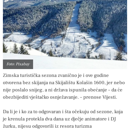
Foto: Pixabay
Zimska turistička sezona zvanično je i ove godine
otvorena bez skijanja na Skijalištu Kolašin 1600, jer nebo
nije poslalo snijeg, a ni država ispunila obećanje – da će
obezbijediti vještačko osnježavanje. – prenose Vijesti.
Da li je i ko za to odgovaran i šta očekuju od sezone, koja
je krenula protekla dva dana uz dječje animatore i DJ
žurku, nijesu odgovorili iz resora turizma