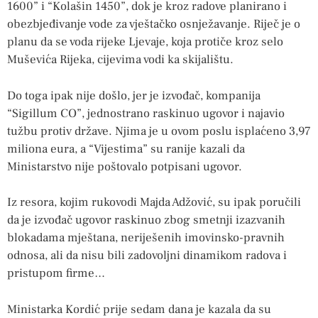
1600” i “Kolašin 1450”, dok je kroz radove planirano i
obezbjeđivanje vode za vještačko osnježavanje. Riječ je o
planu da se voda rijeke Ljevaje, koja protiče kroz selo
Muševića Rijeka, cijevima vodi ka skijalištu.
Do toga ipak nije došlo, jer je izvođač, kompanija
“Sigillum CO”, jednostrano raskinuo ugovor i najavio
tužbu protiv države. Njima je u ovom poslu isplaćeno 3,97
miliona eura, a “Vijestima” su ranije kazali da
Ministarstvo nije poštovalo potpisani ugovor.
Iz resora, kojim rukovodi Majda Adžović, su ipak poručili
da je izvođač ugovor raskinuo zbog smetnji izazvanih
blokadama mještana, neriješenih imovinsko-pravnih
odnosa, ali da nisu bili zadovoljni dinamikom radova i
pristupom firme…
Ministarka Kordić prije sedam dana je kazala da su