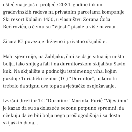
oštećena je još u proljeće 2024. godine tokom
građevinskih radova na privatnim parcelama kompanije
Ski resort Kolašin 1450, u vlasništvu Zorana Ćoća
Bećirovića, o čemu su “Vijesti” pisale u više navrata…
Žičara K7 povezuje državno i privatno skijalište.
Malo sjevernije, na Žabljaku, čini se da je situacija nešto
bolja, iako snijega fali i na durmitorskom skijalištu Savin
kuk. Na skijalište u podnožju istoimenog vrha, kojim
gazduje Turistički centar (TC) “Durmitor”, uskoro bi
trebalo da stignu dva topa za vještačko osnježavanje.
Izvršni direktor TC “Durmitor” Marinko Purić ”Vijestima”
je kazao da su za dolazeću sezonu potpuno spremni, da
očekuju da će biti bolja nego prošlogodišnja i sa dosta
skijaških dana…