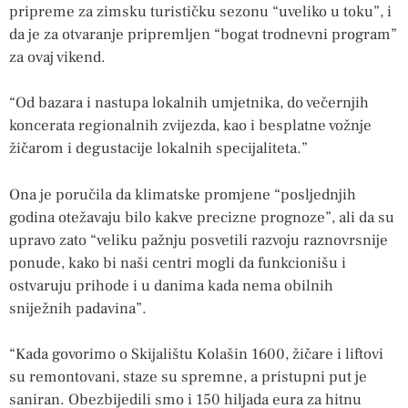
pripreme za zimsku turističku sezonu “uveliko u toku”, i
da je za otvaranje pripremljen “bogat trodnevni program”
za ovaj vikend.
“Od bazara i nastupa lokalnih umjetnika, do večernjih
koncerata regionalnih zvijezda, kao i besplatne vožnje
žičarom i degustacije lokalnih specijaliteta.”
Ona je poručila da klimatske promjene “posljednjih
godina otežavaju bilo kakve precizne prognoze”, ali da su
upravo zato “veliku pažnju posvetili razvoju raznovrsnije
ponude, kako bi naši centri mogli da funkcionišu i
ostvaruju prihode i u danima kada nema obilnih
sniježnih padavina”.
“Kada govorimo o Skijalištu Kolašin 1600, žičare i liftovi
su remontovani, staze su spremne, a pristupni put je
saniran. Obezbijedili smo i 150 hiljada eura za hitnu