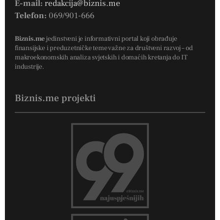
E-mail:
redakcija@biznis.me
Telefon:
069/901-666
Biznis.me
jedinstveni je informativni portal koji obrađuje
finansijske i preduzetničke teme važne za društveni razvoj – od
makroekonomskih analiza svjetskih i domaćih kretanja do IT
industrije.
Biznis.me projekti