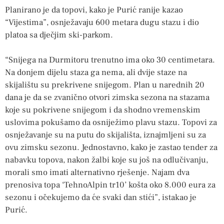
Planirano je da topovi, kako je Purić ranije kazao
“Vijestima”, osnježavaju 600 metara dugu stazu i dio
platoa sa dječjim ski-parkom.
“Snijega na Durmitoru trenutno ima oko 30 centimetara.
Na donjem dijelu staza ga nema, ali dvije staze na
skijalištu su prekrivene snijegom. Plan u narednih 20
dana je da se zvanično otvori zimska sezona na stazama
koje su pokrivene snijegom i da shodno vremenskim
uslovima pokušamo da osniježimo plavu stazu. Topovi za
osnježavanje su na putu do skijališta, iznajmljeni su za
ovu zimsku sezonu. Jednostavno, kako je zastao tender za
nabavku topova, nakon žalbi koje su još na odlučivanju,
morali smo imati alternativno rješenje. Najam dva
prenosiva topa ‘TehnoAlpin tr10’ košta oko 8.000 eura za
sezonu i očekujemo da će svaki dan stići”, istakao je
Purić.