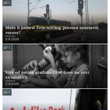
1
Može li protest Željezničkog prevoza zaustaviti
vozove?
3.8.2026
1
Više od petine građana Crne Gore na ivici
siromaštva
3.8.2026
1