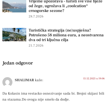
Vrijeme upozorava – turisti sve više bježe
od žege, ugrožava li „coolcation“
crnogorske sezone?
28.7.2026
Turistička strategija (ne)uspješna?
Potrošeno 58 miliona eura, a neostvarena
dva od tri ključna cilja
21.7.2026
Jedan odgovor
15.12.2025 u 19:06
SHALIMAR
kaže:
Da Kolasin ima vestacko osnezivanje sada bi. Brojni skijasi bili
na stazama.Do ovoga nije smelo da dodje.