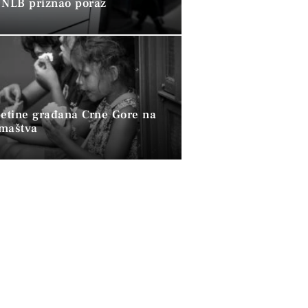
 NLB priznao poraz
petine građana Crne Gore na
omaštva