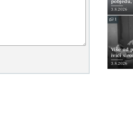
pobjedu,
3.8.2026
1
Više od 
ivici sir
3.8.2026