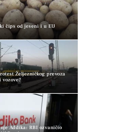
i čips od jeseni i u EU
rotest Željezničkog prevoza
i vozove?
nje Addika: RBI ozvaničio