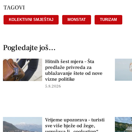
TAGOVI
KOLEKTIVNI SMJEŠTAJ
,
MONSTAT
,
TURIZAM
Pogledajte još...
Hitnih šest mjera – Šta
predlaže privreda za
ublažavanje štete od nove
vizne politike
5.8.2026
Vrijeme upozorava – turisti
sve više bježe od žege,
ugrožava li „coolcation“