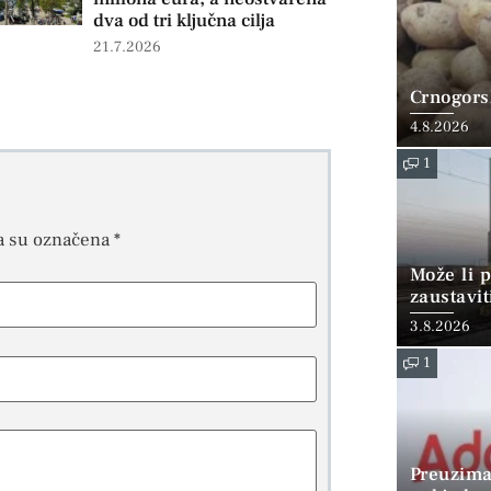
dva od tri ključna cilja
21.7.2026
Crnogorsk
4.8.2026
1
a su označena
*
Može li p
zaustavit
3.8.2026
1
Preuzima