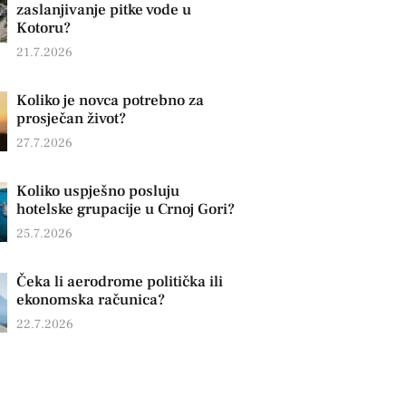
zaslanjivanje pitke vode u
Kotoru?
21.7.2026
Koliko je novca potrebno za
prosječan život?
27.7.2026
Koliko uspješno posluju
hotelske grupacije u Crnoj Gori?
25.7.2026
Čeka li aerodrome politička ili
ekonomska računica?
22.7.2026