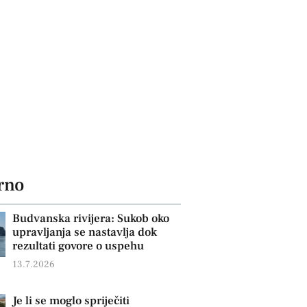
rno
Budvanska rivijera: Sukob oko
upravljanja se nastavlja dok
rezultati govore o uspehu
13.7.2026
Je li se moglo spriječiti