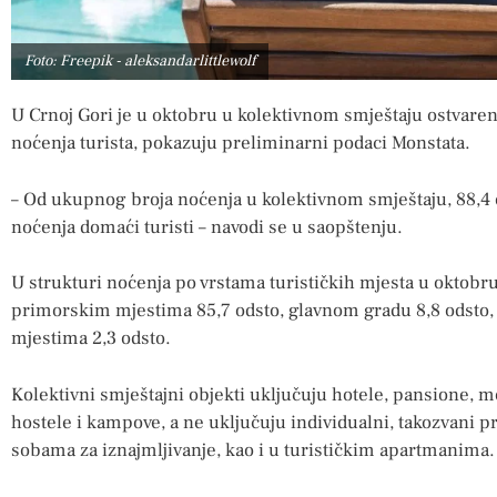
Foto: Freepik - aleksandarlittlewolf
U Crnoj Gori je u oktobru u kolektivnom smještaju ostvareno
noćenja turista, pokazuju preliminarni podaci Monstata.
– Od ukupnog broja noćenja u kolektivnom smještaju, 88,4 od
noćenja domaći turisti – navodi se u saopštenju.
U strukturi noćenja po vrstama turističkih mjesta u oktobru
primorskim mjestima 85,7 odsto, glavnom gradu 8,8 odsto, 
mjestima 2,3 odsto.
Kolektivni smještajni objekti uključuju hotele, pansione, mo
hostele i kampove, a ne uključuju individualni, takozvani pr
sobama za iznajmljivanje, kao i u turističkim apartmanima.