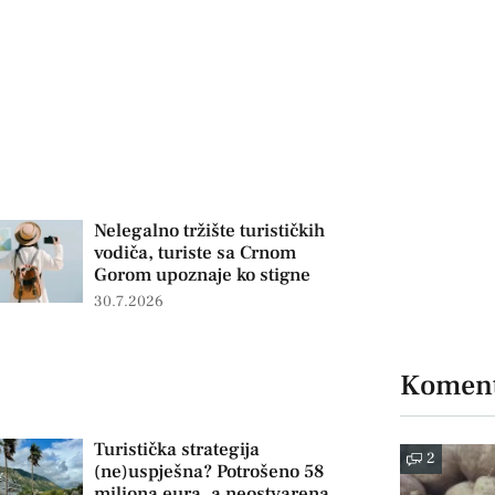
Nelegalno tržište turističkih
vodiča, turiste sa Crnom
Gorom upoznaje ko stigne
30.7.2026
Koment
Turistička strategija
2
(ne)uspješna? Potrošeno 58
miliona eura, a neostvarena