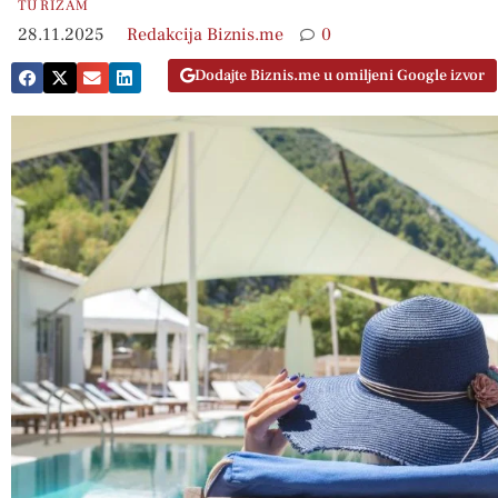
TURIZAM
28.11.2025
Redakcija Biznis.me
0
Dodajte Biznis.me u omiljeni Google izvor