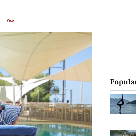
Više
Popula