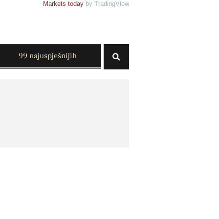
Markets today
by TradingView
99 najuspješnijih