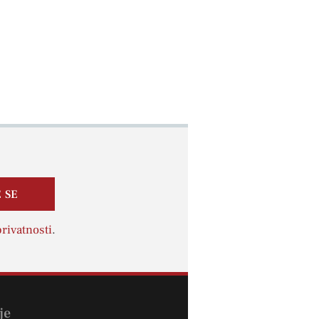
 SE
rivatnosti
.
je