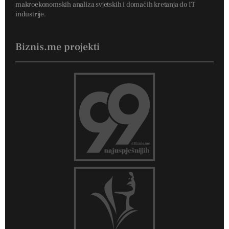
makroekonomskih analiza svjetskih i domaćih kretanja do IT
industrije.
Biznis.me projekti