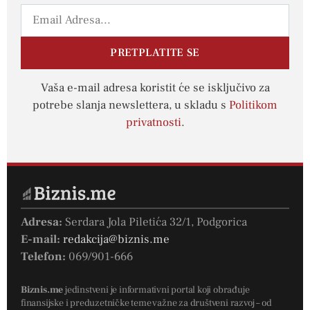
PRETPLATITE SE
Vaša e-mail adresa koristit će se isključivo za
potrebe slanja newslettera, u skladu s
Politikom
privatnosti
.
Adresa:
Serdara Jola Piletića 32/1, Podgorica
E-mail:
redakcija@biznis.me
Telefon:
069/901-666
Biznis.me
jedinstveni je informativni portal koji obrađuje
finansijske i preduzetničke teme važne za društveni razvoj – od