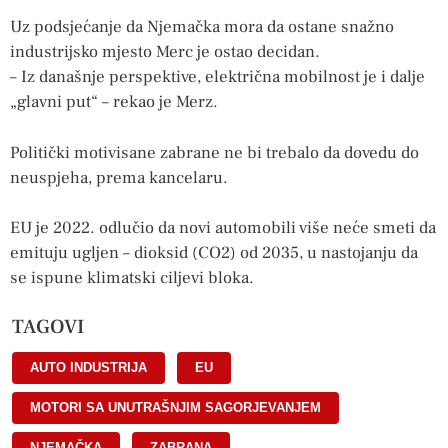
Uz podsjećanje da Njemačka mora da ostane snažno
industrijsko mjesto Merc je ostao decidan.
– Iz današnje perspektive, električna mobilnost je i dalje
„glavni put“ – rekao je Merz.
Politički motivisane zabrane ne bi trebalo da dovedu do
neuspjeha, prema kancelaru.
EU je 2022. odlučio da novi automobili više neće smeti da
emituju ugljen – dioksid (CO2) od 2035, u nastojanju da
se ispune klimatski ciljevi bloka.
TAGOVI
AUTO INDUSTRIJA
,
EU
,
MOTORI SA UNUTRAŠNJIM SAGORJEVANJEM
,
NJEMAČKA
,
ZABRANA