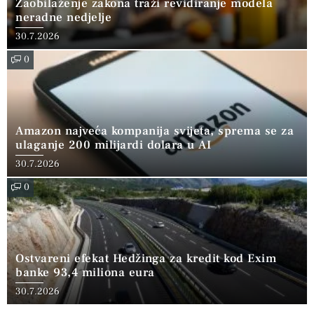
Zaobilaženje zakona traži revidiranje modela
neradne nedjelje
30.7.2026
0
Amazon najveća kompanija svijeta, sprema se za
ulaganje 200 milijardi dolara u AI
30.7.2026
0
Ostvareni efekat Hedžinga za kredit kod Exim
banke 93,4 miliona eura
30.7.2026