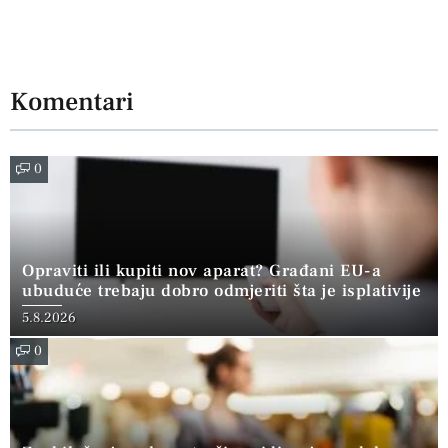
Komentari
0
Opraviti ili kupiti nov aparat? Građani EU-a
ubuduće trebaju dobro odmjeriti šta je isplativije
5.8.2026
0