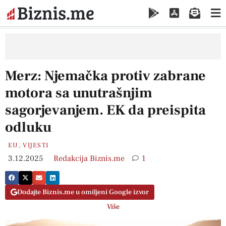
Merz: Njemačka protiv zabrane
motora sa unutrašnjim
sagorjevanjem. EK da preispita
odluku
EU
,
VIJESTI
3.12.2025
Redakcija Biznis.me
1
Dodajte Biznis.me u omiljeni Google izvor
Više