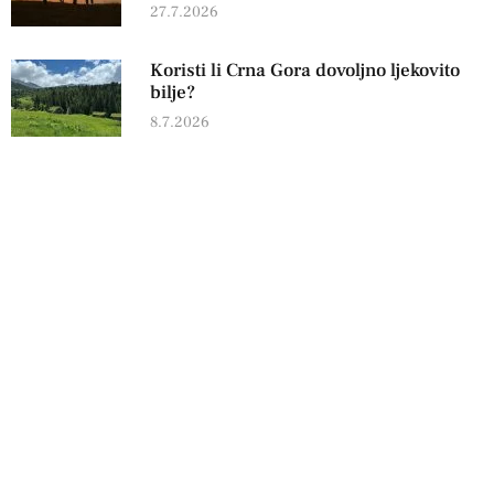
27.7.2026
Koristi li Crna Gora dovoljno ljekovito
bilje?
8.7.2026