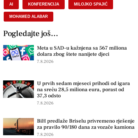
AI
,
KONFERENCIJA
,
MILOJKO SPAJIĆ
,
MOHAMED ALABAR
Pogledajte još...
Meta u SAD-u kažnjena sa 567 miliona
dolara zbog štete nanijete djeci
7.8.2026
U prvih sedam mjeseci prihodi od igara
na sreću 28,5 miliona eura, porast od
37,3 odsto
7.8.2026
BiH predlaže Briselu privremeno rješenje
za pravilo 90/180 dana za vozače kamiona
7.8.2026