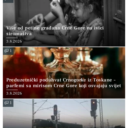
Više od petine građana Crne Gore na ivici
siromaštva
3.8.2026
1
Preduzetnički poduhvat Crnogorke iz Toskane –
parfemi sa mirisom Crne Gore koji osvajaju svijet
3.8.2026
1