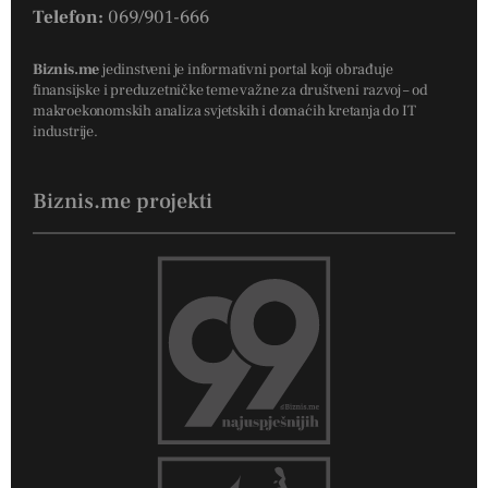
Telefon:
069/901-666
Biznis.me
jedinstveni je informativni portal koji obrađuje
finansijske i preduzetničke teme važne za društveni razvoj – od
makroekonomskih analiza svjetskih i domaćih kretanja do IT
industrije.
Biznis.me projekti