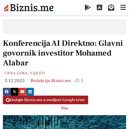
Konferencija AI Direktno: Glavni
govornik investitor Mohamed
Alabar
CRNA GORA
,
VIJESTI
3.12.2025
Redakcija Biznis.me
1
Dodajte Biznis.me u omiljeni Google izvor
Više