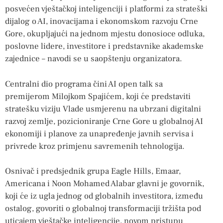
posvećen vještačkoj inteligenciji i platformi za strateški
dijalog o AI, inovacijama i ekonomskom razvoju Crne
Gore, okupljajući na jednom mjestu donosioce odluka,
poslovne lidere, investitore i predstavnike akademske
zajednice – navodi se u saopštenju organizatora.
Centralni dio programa čini AI open talk sa
premijerom Milojkom Spajićem, koji će predstaviti
stratešku viziju Vlade usmjerenu na ubrzani digitalni
razvoj zemlje, pozicioniranje Crne Gore u globalnoj AI
ekonomiji i planove za unapređenje javnih servisa i
privrede kroz primjenu savremenih tehnologija.
Osnivač i predsjednik grupa Eagle Hills, Emaar,
Americana i Noon Mohamed Alabar glavni je govornik,
koji će iz ugla jednog od globalnih investitora, između
ostalog, govoriti o globalnoj transformaciji tržišta pod
uticajem vještačke inteligencije, novom pristupu