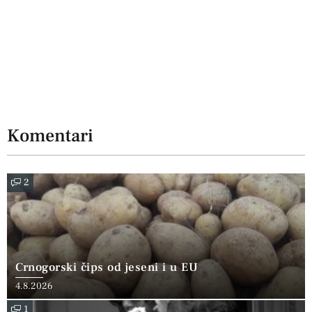
Komentari
2
Crnogorski čips od jeseni i u EU
4.8.2026
1