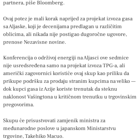
partnera, piše Bloomberg.
Ovaj potez je mali korak naprijed za projekat izvoza gasa
sa Aljaske, koji je decenijama predlagan u različitim
oblicima, ali nikada nije postigao dugoročne ugovore,
prenose Nezavisne novine.
Konferencija o održivoj energiji na Aljasci ove sedmice
nije usredsređena samo na projekat izvoza TPG-a, ali
američki zagovornici koristiće ovaj skup kao priliku da
prikupe podršku za prodaju stranim kupcima na veliko —
dok kupci gasa iz Azije koriste trenutak da steknu
naklonost Vašingtona u kritičnom trenutku u trgovinskim
pregovorima.
Skupu će prisustvovati zamjenik ministra za
međunarodne poslove u japanskom Ministarstvu
trgovine, Takehiko Macuo.