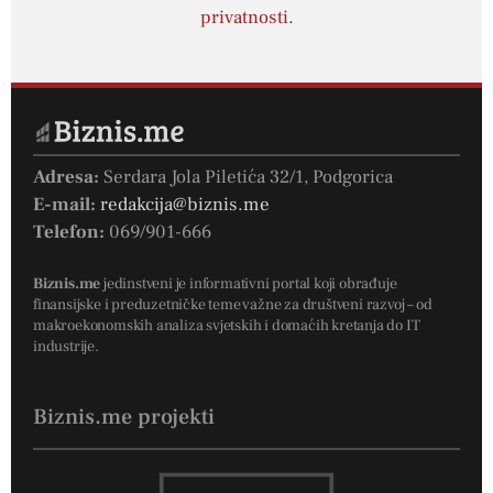
privatnosti
.
Adresa:
Serdara Jola Piletića 32/1, Podgorica
E-mail:
redakcija@biznis.me
Telefon:
069/901-666
Biznis.me
jedinstveni je informativni portal koji obrađuje
finansijske i preduzetničke teme važne za društveni razvoj – od
makroekonomskih analiza svjetskih i domaćih kretanja do IT
industrije.
Biznis.me projekti