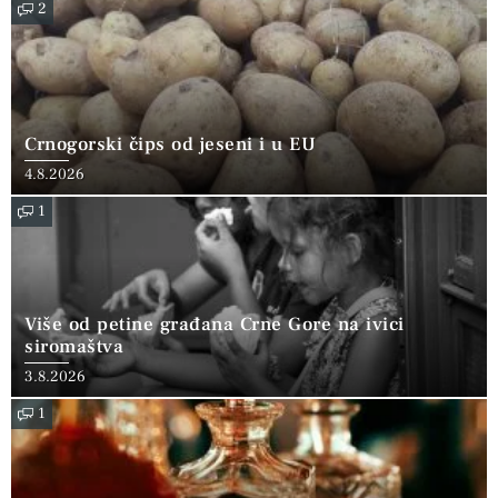
2
Crnogorski čips od jeseni i u EU
4.8.2026
1
Više od petine građana Crne Gore na ivici
siromaštva
3.8.2026
1