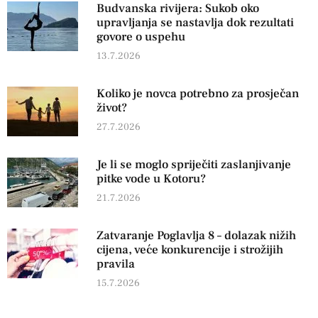
Budvanska rivijera: Sukob oko
upravljanja se nastavlja dok rezultati
govore o uspehu
13.7.2026
Koliko je novca potrebno za prosječan
život?
27.7.2026
Je li se moglo spriječiti zaslanjivanje
pitke vode u Kotoru?
21.7.2026
Zatvaranje Poglavlja 8 – dolazak nižih
cijena, veće konkurencije i strožijih
pravila
15.7.2026