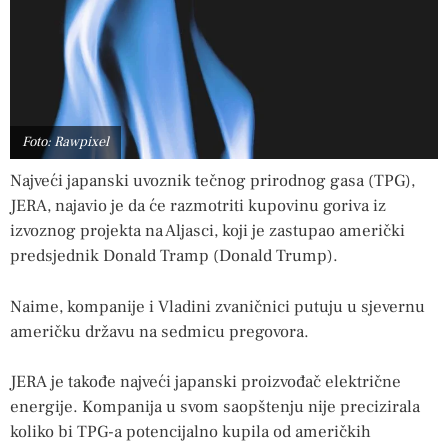
Foto: Rawpixel
Najveći japanski uvoznik tečnog prirodnog gasa (TPG),
JERA, najavio je da će razmotriti kupovinu goriva iz
izvoznog projekta na Aljasci, koji je zastupao američki
predsjednik Donald Tramp (Donald Trump).
Naime, kompanije i Vladini zvaničnici putuju u sjevernu
američku državu na sedmicu pregovora.
JERA je takođe najveći japanski proizvođač električne
energije. Kompanija u svom saopštenju nije precizirala
koliko bi TPG-a potencijalno kupila od američkih