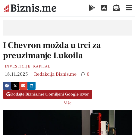
I Chevron možda u trci za
preuzimanje Lukoila
INVESTICIJE
,
KAPITAL
18.11.2025
Redakcija Biznis.me
0
Dodajte Biznis.me u omiljeni Google izvor
Više