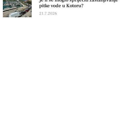
Je li se moglo spriječiti zaslanjivanje
pitke vode u Kotoru?
21.7.2026