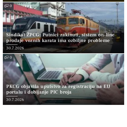
0
Sindikat ŽPCG: Putnici zakinuti, sistem on-line
prodaje voznih karata ima ozbiljne probleme
30.7.2026
0
PKCG objavila uputstvo za registraciju na EU
portalu i dobijanje PIC broja
30.7.2026