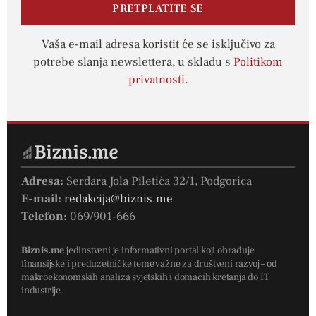
PRETPLATITE SE
Vaša e-mail adresa koristit će se isključivo za
potrebe slanja newslettera, u skladu s
Politikom
privatnosti
.
Adresa:
Serdara Jola Piletića 32/1, Podgorica
E-mail:
redakcija@biznis.me
Telefon:
069/901-666
Biznis.me
jedinstveni je informativni portal koji obrađuje
finansijske i preduzetničke teme važne za društveni razvoj – od
makroekonomskih analiza svjetskih i domaćih kretanja do IT
industrije.