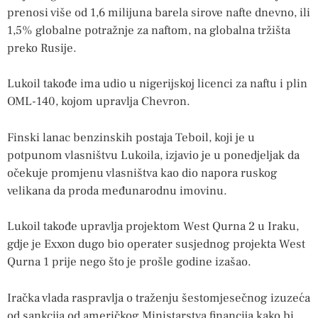
prenosi više od 1,6 milijuna barela sirove nafte dnevno, ili
1,5% globalne potražnje za naftom, na globalna tržišta
preko Rusije.
Lukoil takođe ima udio u nigerijskoj licenci za naftu i plin
OML-140, kojom upravlja Chevron.
Finski lanac benzinskih postaja Teboil, koji je u
potpunom vlasništvu Lukoila, izjavio je u ponedjeljak da
očekuje promjenu vlasništva kao dio napora ruskog
velikana da proda međunarodnu imovinu.
Lukoil takođe upravlja projektom West Qurna 2 u Iraku,
gdje je Exxon dugo bio operater susjednog projekta West
Qurna 1 prije nego što je prošle godine izašao.
Iračka vlada raspravlja o traženju šestomjesečnog izuzeća
od sankcija od američkog Ministarstva financija kako bi