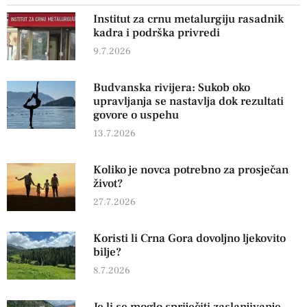
Institut za crnu metalurgiju rasadnik
kadra i podrška privredi
9.7.2026
Budvanska rivijera: Sukob oko
upravljanja se nastavlja dok rezultati
govore o uspehu
13.7.2026
Koliko je novca potrebno za prosječan
život?
27.7.2026
Koristi li Crna Gora dovoljno ljekovito
bilje?
8.7.2026