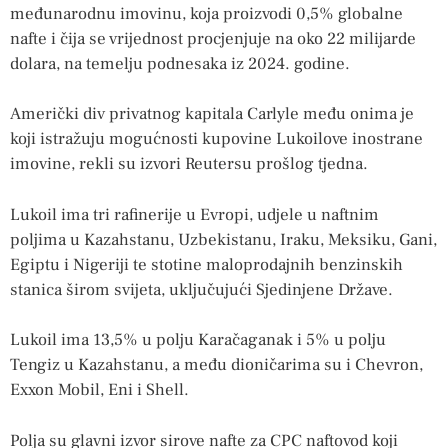
međunarodnu imovinu, koja proizvodi 0,5% globalne
nafte i čija se vrijednost procjenjuje na oko 22 milijarde
dolara, na temelju podnesaka iz 2024. godine.
Američki div privatnog kapitala Carlyle među onima je
koji istražuju mogućnosti kupovine Lukoilove inostrane
imovine, rekli su izvori Reutersu prošlog tjedna.
Lukoil ima tri rafinerije u Evropi, udjele u naftnim
poljima u Kazahstanu, Uzbekistanu, Iraku, Meksiku, Gani,
Egiptu i Nigeriji te stotine maloprodajnih benzinskih
stanica širom svijeta, uključujući Sjedinjene Države.
Lukoil ima 13,5% u polju Karačaganak i 5% u polju
Tengiz u Kazahstanu, a među dioničarima su i Chevron,
Exxon Mobil, Eni i Shell.
Polja su glavni izvor sirove nafte za CPC naftovod koji