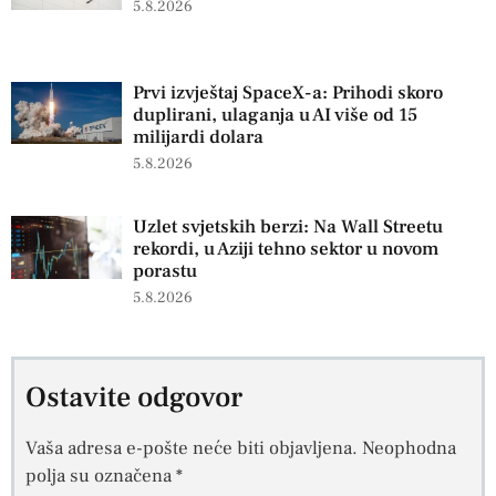
5.8.2026
Prvi izvještaj SpaceX-a: Prihodi skoro
duplirani, ulaganja u AI više od 15
milijardi dolara
5.8.2026
Uzlet svjetskih berzi: Na Wall Streetu
rekordi, u Aziji tehno sektor u novom
porastu
5.8.2026
Ostavite odgovor
Vaša adresa e-pošte neće biti objavljena.
Neophodna
polja su označena
*