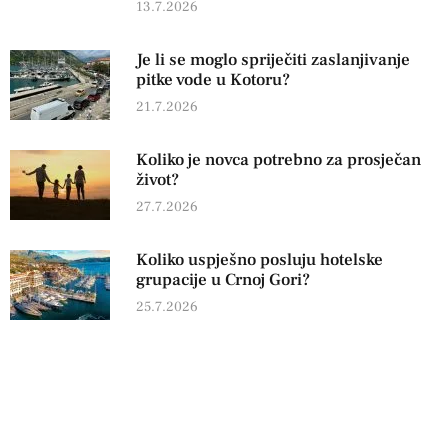
13.7.2026
Je li se moglo spriječiti zaslanjivanje
pitke vode u Kotoru?
21.7.2026
Koliko je novca potrebno za prosječan
život?
27.7.2026
Koliko uspješno posluju hotelske
grupacije u Crnoj Gori?
25.7.2026