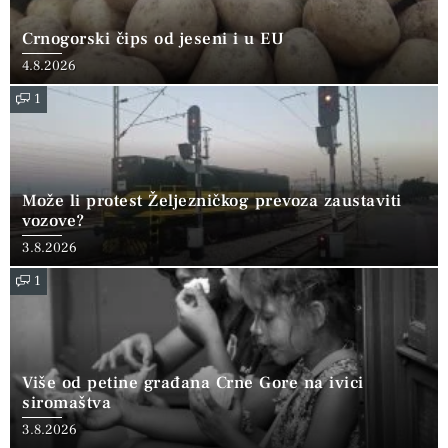
Crnogorski čips od jeseni i u EU
4.8.2026
1
Može li protest Željezničkog prevoza zaustaviti
vozove?
3.8.2026
1
Više od petine građana Crne Gore na ivici
siromaštva
3.8.2026