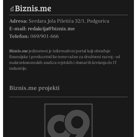
Adresa:
Serdara Jola Piletića 32/1, Podgorica
E-mail:
redakcija@biznis.me
Telefon:
069/901-666
Biznis.me
jedinstveni je informativni portal koji obrađuje
finansijske i preduzetničke teme važne za društveni razvoj – od
makroekonomskih analiza svjetskih i domaćih kretanja do IT
industrije.
Biznis.me projekti