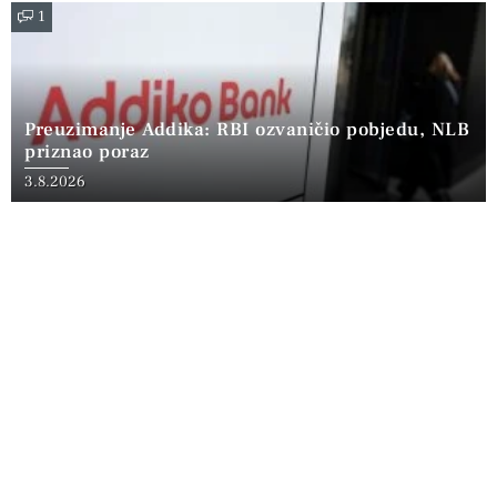
1
Preuzimanje Addika: RBI ozvaničio pobjedu, NLB
priznao poraz
3.8.2026