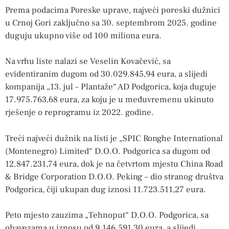
Prema podacima Poreske uprave, najveći poreski dužnici
u Crnoj Gori zaključno sa 30. septembrom 2025. godine
duguju ukupno više od 100 miliona eura.
Na vrhu liste nalazi se Veselin Kovačević, sa
evidentiranim dugom od 30.029.845,94 eura, a slijedi
kompanija „13. jul – Plantaže“ AD Podgorica, koja duguje
17.975.763,68 eura, za koju je u međuvremenu ukinuto
rješenje o reprogramu iz 2022. godine.
Treći najveći dužnik na listi je „SPIC Ronghe International
(Montenegro) Limited“ D.O.O. Podgorica sa dugom od
12.847.231,74 eura, dok je na četvrtom mjestu China Road
& Bridge Corporation D.O.O. Peking – dio stranog društva
Podgorica, čiji ukupan dug iznosi 11.723.511,27 eura.
Peto mjesto zauzima „Tehnoput“ D.O.O. Podgorica, sa
obavezama u iznosu od 9.146.591,30 eura, a slijedi