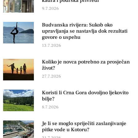
kadra i podrška privredi
9.7.2026
Budvanska rivijera: Sukob oko
upravljanja se nastavlja dok rezultati
govore o uspehu
13.7.2026
Koliko je novca potrebno za prosječan
život?
27.7.2026
Koristi li Crna Gora dovoljno ljekovito
bilje?
8.7.2026
Je li se moglo spriječiti zaslanjivanje
pitke vode u Kotoru?