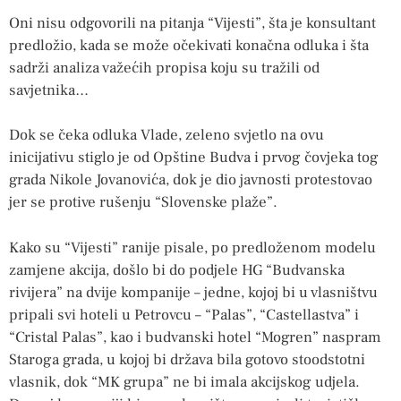
Oni nisu odgovorili na pitanja “Vijesti”, šta je konsultant
predložio, kada se može očekivati konačna odluka i šta
sadrži analiza važećih propisa koju su tražili od
savjetnika…
Dok se čeka odluka Vlade, zeleno svjetlo na ovu
inicijativu stiglo je od Opštine Budva i prvog čovjeka tog
grada Nikole Jovanovića, dok je dio javnosti protestovao
jer se protive rušenju “Slovenske plaže”.
Kako su “Vijesti” ranije pisale, po predloženom modelu
zamjene akcija, došlo bi do podjele HG “Budvanska
rivijera” na dvije kompanije – jedne, kojoj bi u vlasništvu
pripali svi hoteli u Petrovcu – “Palas”, “Castellastva” i
“Cristal Palas”, kao i budvanski hotel “Mogren” naspram
Staroga grada, u kojoj bi država bila gotovo stoodstotni
vlasnik, dok “MK grupa” ne bi imala akcijskog udjela.