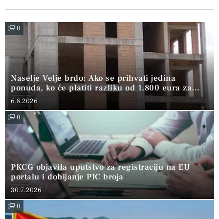
0
Naselje Velje brdo: Ako se prihvati jedina
ponuda, ko će platiti razliku od 1.800 eura za
kvadrat?
6.8.2026
0
PKCG objavila uputstvo za registraciju na EU
portalu i dobijanje PIC broja
30.7.2026
0