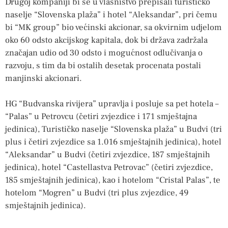
Drugoj kompaniji bi se u vlasništvo prepisali turističko
naselje “Slovenska plaža” i hotel “Aleksandar”, pri čemu
bi “MK group” bio većinski akcionar, sa okvirnim udjelom
oko 60 odsto akcijskog kapitala, dok bi država zadržala
značajan udio od 30 odsto i mogućnost odlučivanja o
razvoju, s tim da bi ostalih desetak procenata postali
manjinski akcionari.
HG “Budvanska rivijera” upravlja i posluje sa pet hotela –
“Palas” u Petrovcu (četiri zvjezdice i 171 smještajna
jedinica), Turističko naselje “Slovenska plaža” u Budvi (tri
plus i četiri zvjezdice sa 1.016 smještajnih jedinica), hotel
“Aleksandar” u Budvi (četiri zvjezdice, 187 smještajnih
jedinica), hotel “Castellastva Petrovac” (četiri zvjezdice,
185 smještajnih jedinica), kao i hotelom “Cristal Palas”, te
hotelom “Mogren” u Budvi (tri plus zvjezdice, 49
smještajnih jedinica).