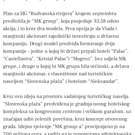
Plan za HG “Budvanska rivijera” krajem septembra
predložila je “MK group”, koja posjeduje 33,58 odsto
akcija, i to kroz dva modela. Prva opcija je da Vlada i
manjinski akcionari zajednički investiraju u državnu
kompaniju. Drugi model predviđa formiranje dvije
kompanije – jedne u kojoj bi državi pripali hoteli “Palas”,
“Castellastva”, “Kristal Palas”i “Mogren”, bez udjela MK
grupe, i druge u kojoj bi MK grupa bila većinski, a država
manjinski akcionar, s vlasništvom nad turističkim
naseljem “Slovenska plaža” i hotelom “Aleksandar”.
Kroz ovu ideju na prostoru sadašnjeg turističkog naselja
“Slovenska plaža” predviđena je gradnja novog hotelskog
kompleksa sa kongresnim centrom i velikom garažom, uz
značajan udio zelenih površina, kroz koncept otvorenog
grada. Idejno rješenje “MK group-a” procijenjeno je na
700 miliona eura, a radila ga je renomirana arhitektonska