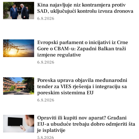
Kina najavljuje niz kontramjera protiv
SAD, uključujući kontrolu izvoza dronova
6.8.2026
Evropski parlament o inicijativi iz Crne
Gore o CBAM-u: Zapadni Balkan traži
izmjene regulative
6.8.2026
Poreska uprava objavila međunarodni
tender za VIES rješenja i integraciju sa
poreskim sistemima EU
6.8.2026
Opraviti ili kupiti nov aparat? Građani
EU-a ubuduće trebaju dobro odmjeriti šta
je isplativije
5.8.2026