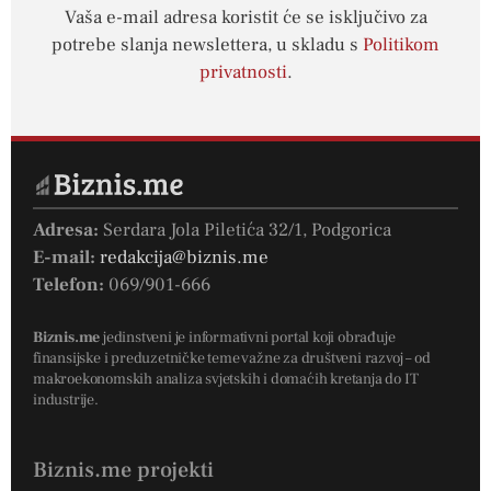
Vaša e-mail adresa koristit će se isključivo za
potrebe slanja newslettera, u skladu s
Politikom
privatnosti
.
Adresa:
Serdara Jola Piletića 32/1, Podgorica
E-mail:
redakcija@biznis.me
Telefon:
069/901-666
Biznis.me
jedinstveni je informativni portal koji obrađuje
finansijske i preduzetničke teme važne za društveni razvoj – od
makroekonomskih analiza svjetskih i domaćih kretanja do IT
industrije.
Biznis.me projekti