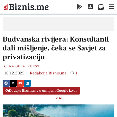
Budvanska rivijera: Konsultanti
dali mišljenje, čeka se Savjet za
privatizaciju
CRNA GORA
,
VIJESTI
10.12.2025
Redakcija Biznis.me
1
Dodajte Biznis.me u omiljeni Google izvor
Više