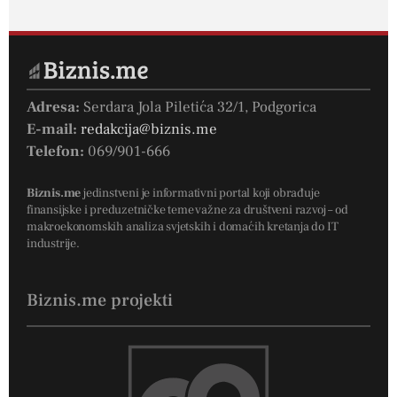
Adresa:
Serdara Jola Piletića 32/1, Podgorica
E-mail:
redakcija@biznis.me
Telefon:
069/901-666
Biznis.me
jedinstveni je informativni portal koji obrađuje
finansijske i preduzetničke teme važne za društveni razvoj – od
makroekonomskih analiza svjetskih i domaćih kretanja do IT
industrije.
Biznis.me projekti