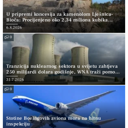
U pripremi koncesija za kamenolom Lješnica-
Bioča: Procijenjeno oko 2,34 miliona kubika
kamena
6.8.2026
0
Tranzicija nuklearnog sektora u svijetu zahtjeva
250 milijardi dolara godišnje, WNA traži pomoć
banaka
31.7.2026
0
Stotine Boeingovih aviona mora na hitnu
inspekciju